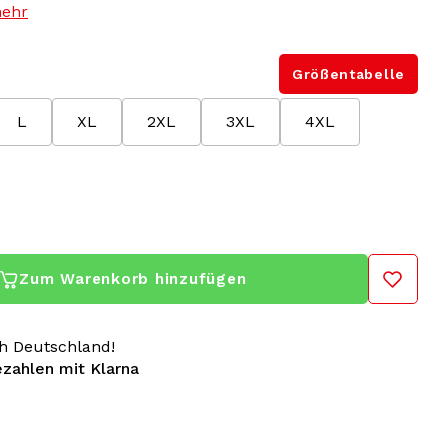
mehr
Größentabelle
L
XL
2XL
3XL
4XL
Zum Warenkorb hinzufügen
h Deutschland!
ezahlen mit Klarna
sdale-T-Shirt von Gabberwear bereichern Sie Ihre
sen Klassiker. Ob im Fitnessstudio, auf einem Festival