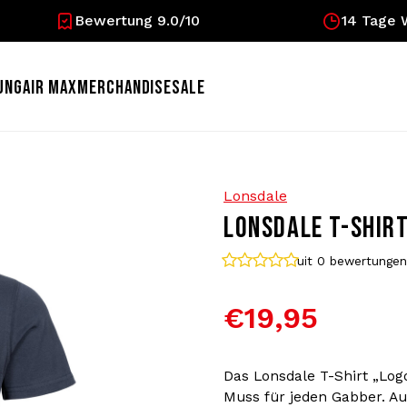
Bewertung 9.0/10
14 Tage 
UNG
AIR MAX
MERCHANDISE
SALE
Lonsdale
LONSDALE T-SHIRT
uit 0
bewertungen
€19,95
Das Lonsdale T-Shirt „Logo
Muss für jeden Gabber. A