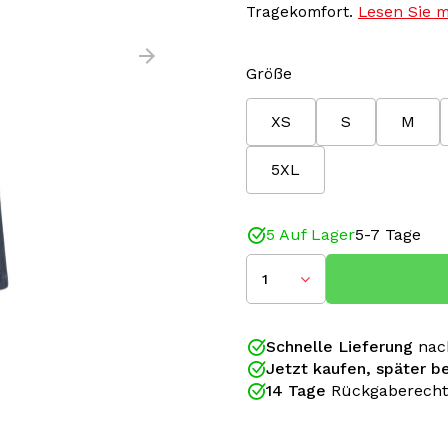
Tragekomfort.
Lesen Sie 
Größe
XS
S
M
5XL
5 Auf Lager
5-7 Tage
1
Schnelle Lieferung
nac
Jetzt kaufen, später b
14 Tage
Rückgaberecht
Mit diesem originalen Lon
Garderobe um einen zeitlo