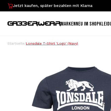
Jetzt kaufen, später bezahlen mit Klarna
MARKEN
NEU IM SHOP
KLEID
Startseite
/
Lonsdale T-Shirt 'Logo' (Navy)