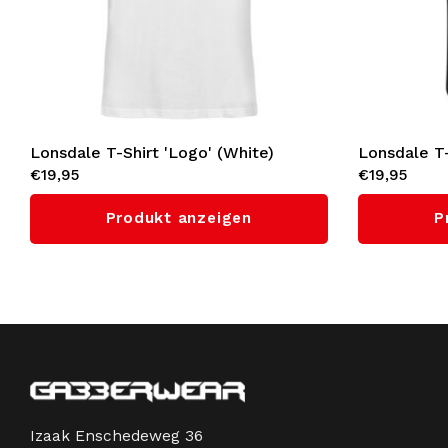
Lonsdale T-Shirt 'Logo' (White)
Lonsdale T-
€19,95
€19,95
Produkt anzeigen
P
Izaak Enschedeweg 36