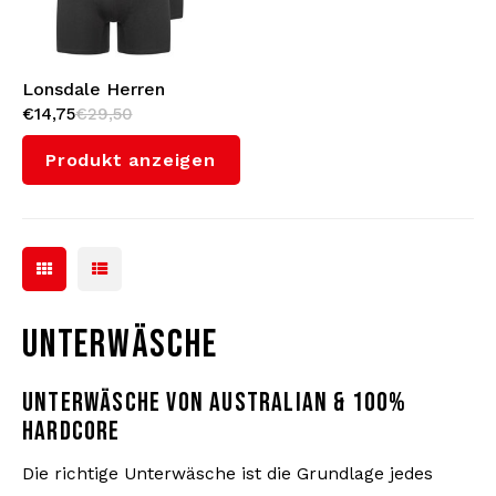
Strickpullover
Lonsdale Herren
€14,75
€29,50
Boxershorts 4-Pack
Bademode
(Black/White)
Produkt anzeigen
UNTERWÄSCHE
UNTERWÄSCHE VON AUSTRALIAN & 100%
HARDCORE
Die richtige Unterwäsche ist die Grundlage jedes