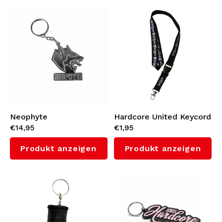
Bomberjacken
Sonnenbrille
Sweaters & Hoodies
Rucksäcke
Poloshirts
Schmuck
Frauen
Feuerzeuge
Neophyte
Hardcore United Keycord
€14,95
€1,95
Jacken
Schlüsselanhänger
Schlüsselanhänger
Produkt anzeigen
Produkt anzeigen
Militärkleidung
Mütze
Socken
Gürtel
Unterwäsche