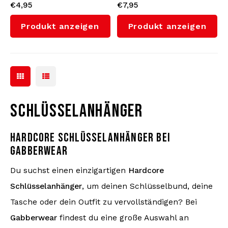
€4,95
€7,95
Schlüsselanhänger aus
'Signature' (Black/Pink)
Gummi 'Trenton'
Produkt anzeigen
Produkt anzeigen
SCHLÜSSELANHÄNGER
HARDCORE SCHLÜSSELANHÄNGER BEI
GABBERWEAR
Du suchst einen einzigartigen
Hardcore
Schlüsselanhänger
, um deinen Schlüsselbund, deine
Tasche oder dein Outfit zu vervollständigen? Bei
Gabberwear
findest du eine große Auswahl an