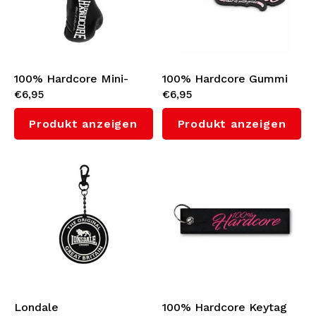
Strickpullover
Bademode
100% Hardcore Mini-
100% Hardcore Gummi
€6,95
€6,95
Boxhandschuhe-
Schlüsselanhänger
Schlüsselanhänger
'Script'
Produkt anzeigen
Produkt anzeigen
'Essential'
Londale
100% Hardcore Keytag