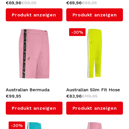
€69,96
€99,95
€69,96
€99,95
Shorts mit Schwarzem
Shorts mit Schwarzem
Seitenstreifen 3.0
Seitenstreifen 3.0 (Green
Produkt anzeigen
Produkt anzeigen
(Sulphure Spring)
Storm)
-30%
Australian Bermuda
Australian Slim Fit Hose
€99,95
€83,96
€119,95
Shorts mit Schwarzem
mit Weißes
Seitenstreifen 3.0
Seitenstreifen 3.0
Produkt anzeigen
Produkt anzeigen
(Orchid Smoke)
(Sulphure Spring)
-30%