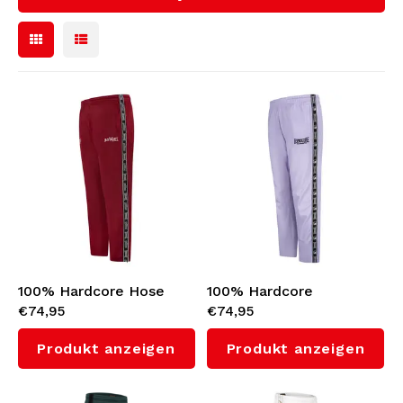
Fußballtrikots
Sonnenbrille
Bomberjacken
Rucksäcke
Sweaters & Hoodies
Schmuck
Poloshirts
Feuerzeuge
Frauen
Schlüsselanhänger
Jacken
Mütze
100% Hardcore Hose
100% Hardcore
Militärkleidung
€74,95
€74,95
"GABBER" (Bordeaux)
Trainingshose 'Essential'
Gürtel
(Lilac)
Produkt anzeigen
Produkt anzeigen
Socken