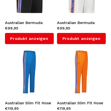
Australian Bermuda
Australian Bermuda
€99,95
€99,95
Shorts mit Orange
Shorts mit Orange
Seitenstreifen 3.0
Seitenstreifen 3.0
Produkt anzeigen
Produkt anzeigen
(Black)
(White)
Australian Slim Fit Hose
Australian Slim Fit Hose
€119,95
€119,95
mit Orange
mit Orange