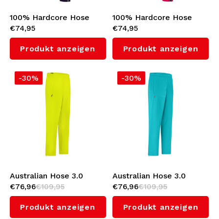
100% Hardcore Hose
100% Hardcore Hose
€74,95
€74,95
'Essential' (Purple)
'Essential' (Pink)
Produkt anzeigen
Produkt anzeigen
-30%
-30%
Australian Hose 3.0
Australian Hose 3.0
€76,96
€109,95
€76,96
€109,95
(Sulphure Spring)
(Green Storm)
Produkt anzeigen
Produkt anzeigen