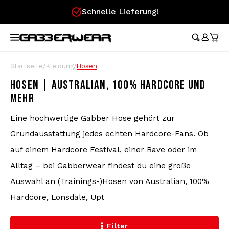
Schnelle Lieferung!
Hoofdmenu / merchandise
Hoofdmenu / kleidung
Hoofdmenu
Hoofdmenu /
Hoofdmenu /
Hoofdmenu /
Hoofdmenu /
Hoofdmenu /
Ho
hosen /
hosen /
MERCHANDISE
KLEIDUNG
SPRACHE
Trainingsanzüge
Festival Essentials
Nederlands
Austr
Austr
Aust
Austr
Gesc
Startseite
/
Kleidung
/
Hosen
Aust
Austr
Tops
100%
HOSEN | AUSTRALIAN, 100% HARDCORE UND
T-Shirts
Gürteltaschen
100%
100%
100%
100%
Gesc
MEHR
Austr
100%
Deutsch
Röck
Aust
Kurze Hose
Fahne
Lons
Eine hochwertige Gabber Hose gehört zur
Aust
Lonsd
English
Grundausstattung jedes echten Hardcore-Fans. Ob
Trainingsjacken
Fächer
Carlo
auf einem Hardcore Festival, einer Rave oder im
100%
Alltag – bei Gabberwear findest du eine große
Armbänder
Hard
Hosen
Auswahl an (Trainings-)Hosen von Australian, 100%
Hardcore, Lonsdale, Upt
Caps
Longsleeves
Aufkleber
Filter