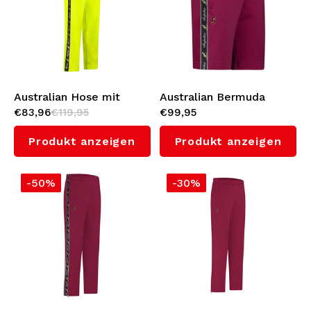
Australian Hose mit
Australian Bermuda
€83,96
€119,95
€99,95
Schwarzem
Shorts mit Schwarzem
Seitenstreifen 3.0
Seitenstreifen 3.0
Produkt anzeigen
Produkt anzeigen
(Sulphure Spring)
(Anemone)
-50%
-30%