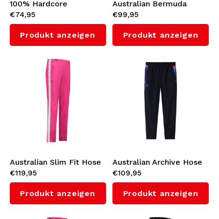
100% Hardcore
Australian Bermuda
€74,95
€99,95
Trainingshose 'Essential'
Shorts mit Shadow
(Cobalt Blue)
Seitenstreifen 3.0
Produkt anzeigen
Produkt anzeigen
(Black)
Australian Slim Fit Hose
Australian Archive Hose
€119,95
€109,95
mit Weißes
'Klee'
Seitenstreifen 3.0 (Fuxia)
Produkt anzeigen
Produkt anzeigen