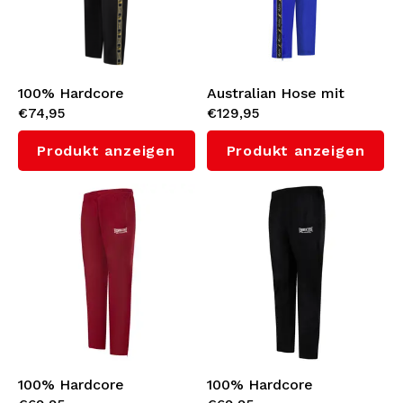
100% Hardcore
Australian Hose mit
€74,95
€129,95
Trainingshose 'Essential'
Schwarzem
(Gold)
Seitenstreifen 3.0
Produkt anzeigen
Produkt anzeigen
(Cornflower Blue)
100% Hardcore
100% Hardcore