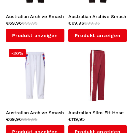
Australian Archive Smash
Australian Archive Smash
€69,96
€99,95
€69,96
€99,95
Hose (Black/Periwinkle)
Hose (Black/Green
Overseas)
Produkt anzeigen
Produkt anzeigen
-30%
Australian Archive Smash
Australian Slim Fit Hose
€69,96
€99,95
€119,95
Hose 'Goran'
mit Weißes
(White/Bright Red)
Seitenstreifen 3.0
Produkt anzeigen
Produkt anzeigen