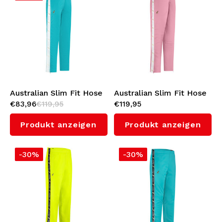
Australian Slim Fit Hose
Australian Slim Fit Hose
€83,96
€119,95
€119,95
mit Weißes
mit Weißes
Seitenstreifen 3.0 (Green
Seitenstreifen 3.0
Produkt anzeigen
Produkt anzeigen
Storm)
(Orchid Smoke)
-30%
-30%