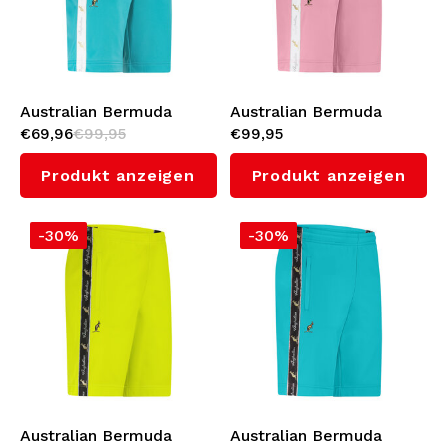
Australian Bermuda
Australian Bermuda
€69,96
€99,95
€99,95
Shorts mit Weißes
Shorts mit Weißes
Seitenstreifen 3.0 (Green
Seitenstreifen 3.0
Produkt anzeigen
Produkt anzeigen
Storm)
(Orchid Smoke)
-30%
-30%
Australian Bermuda
Australian Bermuda