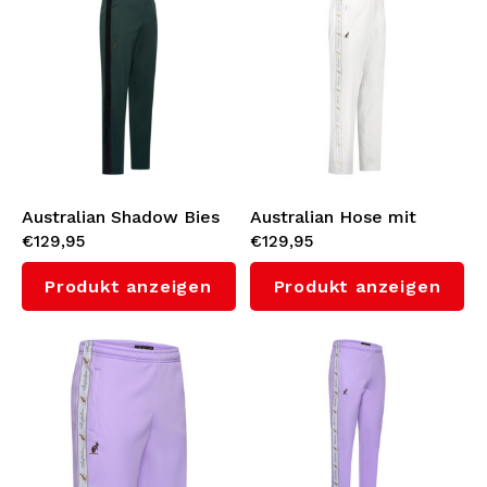
Unterwäsche
Strickpullover
Bademode
Australian Shadow Bies
Australian Hose mit
€129,95
€129,95
Hose 3.0 Woods Green
Weißes Seitenstreifen
3.0 (White)
Produkt anzeigen
Produkt anzeigen