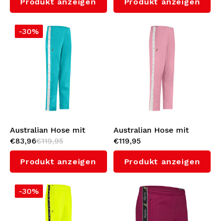
Produkt anzeigen
Produkt anzeigen
(Orchid Smoke)
-30%
Australian Hose mit
Australian Hose mit
€83,96
€119,95
€119,95
Weißes Seitenstreifen
Weißes Seitenstreifen
3.0 (Green Storm)
3.0 (Orchid Smoke)
Produkt anzeigen
Produkt anzeigen
-30%