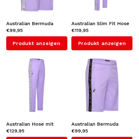
Australian Bermuda
Australian Slim Fit Hose
€99,95
€119,95
Shorts mit Weißes
mit Weißes
Seitenstreifen 3.0
Seitenstreifen 3.0
Produkt anzeigen
Produkt anzeigen
(Lavender)
(Lavender)
Australian Hose mit
Australian Bermuda
€129,95
€99,95
Weißes Seitenstreifen
Shorts mit Schwarzem
3.0 (Lavender)
Seitenstreifen 3.0