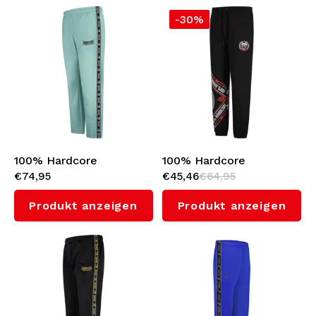
-30%
100% Hardcore
100% Hardcore
€74,95
€45,46
€64,95
Trainingshose 'Essential'
Jogginghose 'Bandana'
(Mint)
Produkt anzeigen
Produkt anzeigen