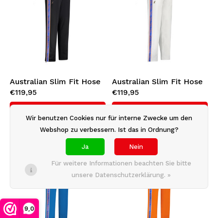
Australian Slim Fit Hose
Australian Slim Fit Hose
€119,95
€119,95
mit Orange
mit Orange
Seitenstreifen 3.0
Seitenstreifen 3.0
Produkt anzeigen
Produkt anzeigen
(Black)
(White)
Wir benutzen Cookies nur für interne Zwecke um den
Webshop zu verbessern. Ist das in Ordnung?
Ja
Nein
Für weitere Informationen beachten Sie bitte
unsere Datenschutzerklärung. »
9,0