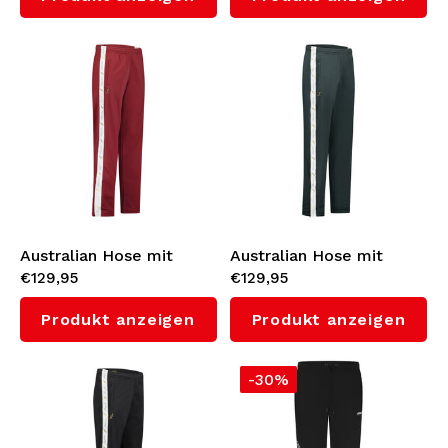
(Bordeaux/White)
Australian Hose mit
Australian Hose mit
€129,95
€129,95
Weißes Seitenstreifen
Weißes Seitenstreifen
3.0 (Bordeaux/White)
3.0 (Woods Green/White)
Produkt anzeigen
Produkt anzeigen
-30%