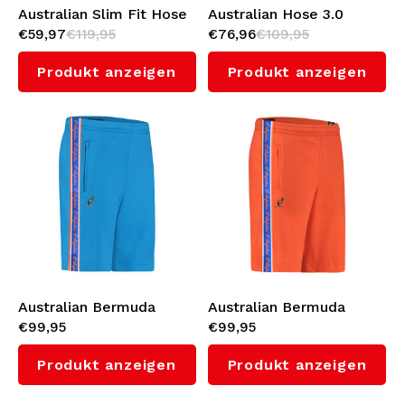
Australian Slim Fit Hose
Australian Hose 3.0
€59,97
€119,95
€76,96
€109,95
mit Schwarzem
(Anemone)
Seitenstreifen 3.0
Produkt anzeigen
Produkt anzeigen
(Anamone)
Australian Bermuda
Australian Bermuda
€99,95
€99,95
Shorts mit Orange
Shorts mit Orange
Seitenstreifen 3.0 (Capri
Seitenstreifen 3.0 (Bright
Produkt anzeigen
Produkt anzeigen
Blue)
Orange)