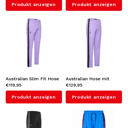
Produkt anzeigen
Produkt anzeigen
(Lavender)
Australian Slim Fit Hose
Australian Hose mit
€119,95
€129,95
mit Schwarzem
Schwarzem
Seitenstreifen 3.0
Seitenstreifen 3.0
Produkt anzeigen
Produkt anzeigen
(Lavender)
(Lavender)