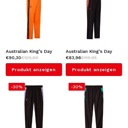
Australian King’s Day
Australian King’s Day
€90,30
€129,00
€83,96
€119,95
Acetate Hose (Orange)
Smash Hose
Produkt anzeigen
Produkt anzeigen
-30%
-30%