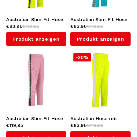
Australian Slim Fit Hose
Australian Slim Fit Hose
€83,96
€119,95
€83,96
€119,95
mit Schwarzem
mit Schwarzem
Seitenstreifen 3.0
Seitenstreifen 3.0 (Green
Produkt anzeigen
Produkt anzeigen
(Sulphure Spring)
Storm)
-30%
Australian Slim Fit Hose
Australian Hose mit
€119,95
€83,96
€119,95
mit Schwarzem
Weißes Seitenstreifen
Seitenstreifen 3.0
3.0 (Sulphure Spring)