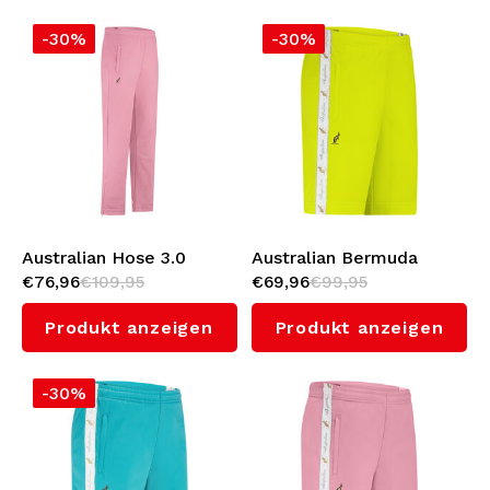
-30%
-30%
Australian Hose 3.0
Australian Bermuda
€76,96
€109,95
€69,96
€99,95
(Orchid Smoke)
Shorts mit Weißes
Seitenstreifen 3.0
Produkt anzeigen
Produkt anzeigen
(Sulphure Spring)
-30%