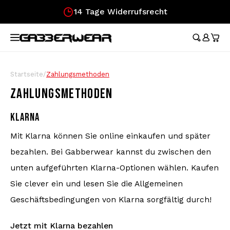
14 Tage Widerrufsrecht
Hoofdmenu / merchandise
Hoofdmenu / kleidung
Hoofdmenu
Hoofdmenu /
Hoofdmenu /
Hoofdmenu /
Hoofdmenu /
Hoofdmenu /
Ho
hosen /
hosen /
MERCHANDISE
KLEIDUNG
SPRACHE
Trainingsanzüge
Festival Essentials
Nederlands
Austr
Austr
Aust
Austr
Gesc
Aust
Austr
Startseite
/
Zahlungsmethoden
Tops
100%
ZAHLUNGSMETHODEN
T-Shirts
Gürteltaschen
100%
100%
100%
100%
Gesc
Austr
100%
Deutsch
Röck
Aust
KLARNA
Kurze Hose
Fahne
Lons
Aust
Lonsd
Aust
English
Mit Klarna können Sie online einkaufen und später
Trainingsjacken
Fächer
Carlo
bezahlen. Bei Gabberwear kannst du zwischen den
100%
unten aufgeführten Klarna-Optionen wählen. Kaufen
Hosen
Armbänder
Hard
Sie clever ein und lesen Sie die Allgemeinen
Longsleeves
Caps
Geschäftsbedingungen von Klarna sorgfältig durch!
Jetzt mit Klarna bezahlen
Fußballtrikots
Aufkleber