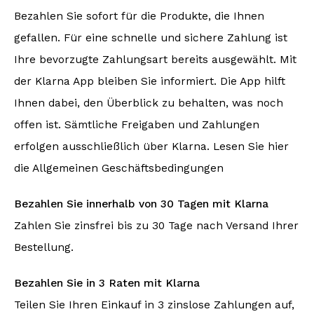
Bezahlen Sie sofort für die Produkte, die Ihnen
Bomberjacken
Sonnenbrille
gefallen. Für eine schnelle und sichere Zahlung ist
Ihre bevorzugte Zahlungsart bereits ausgewählt. Mit
Sweaters & Hoodies
Rucksäcke
der Klarna App bleiben Sie informiert. Die App hilft
Ihnen dabei, den Überblick zu behalten, was noch
Poloshirts
Schmuck
offen ist. Sämtliche Freigaben und Zahlungen
Frauen
Feuerzeuge
erfolgen ausschließlich über Klarna. Lesen Sie hier
die Allgemeinen Geschäftsbedingungen
Jacken
Schlüsselanhänger
Bezahlen Sie innerhalb von 30 Tagen mit Klarna
Militärkleidung
Mütze
Zahlen Sie zinsfrei bis zu 30 Tage nach Versand Ihrer
Bestellung.
Socken
Gürtel
Bezahlen Sie in 3 Raten mit Klarna
Unterwäsche
Teilen Sie Ihren Einkauf in 3 zinslose Zahlungen auf,