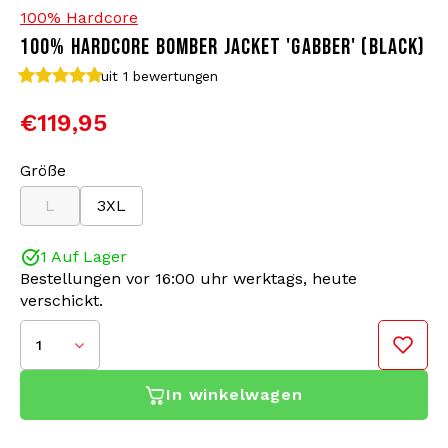
100% Hardcore
100% HARDCORE BOMBER JACKET 'GABBER' (BLACK)
Bomberjacken
Sonnenbrille
uit 1
bewertungen
Sweaters & Hoodies
Rucksäcke
€119,95
Poloshirts
Schmuck
Größe
L
3XL
Frauen
Feuerzeuge
1 Auf Lager
Jacken
Schlüsselanhänger
Bestellungen vor 16:00 uhr werktags, heute
verschickt.
Militärkleidung
Mütze
1
Socken
Gürtel
In winkelwagen
100% Hardcore bringt diese neue Bomberjacke
Unterwäsche
speziell für Sie heraus! Egal, ob Sie auf ein Festival