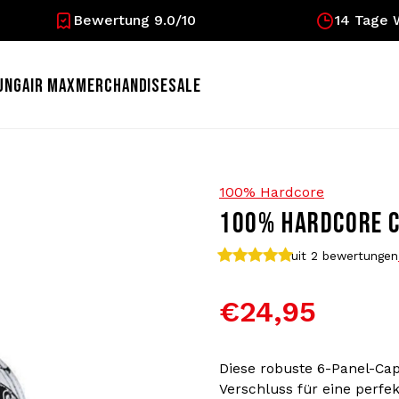
Bewertung 9.0/10
14 Tage 
UNG
AIR MAX
MERCHANDISE
SALE
100% Hardcore
100% HARDCORE C
uit 2
bewertungen
€24,95
Diese robuste 6-Panel-Cap
Verschluss für eine perfe