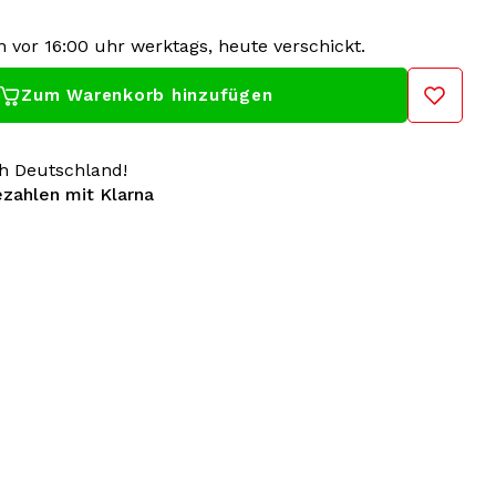
 vor 16:00 uhr werktags, heute verschickt.
Zum Warenkorb hinzufügen
h Deutschland!
ezahlen mit Klarna
p aus 100 % Hardcore verfügt über einen
für eine perfekte Passform. Das gestickte 100 %
r Qualität und nutzt sich nicht so schnell ab. Die
ierfähigem Material und ist ideal für den täglichen
ival.
en Ihr 100 % Hardcore-Händler! Gabberwear hat alle
ngen von 100 % Hardcore in der Kollektion: T-Shirts,
nd Accessoires. Seit über 20 Jahren ist 100 %
sche Gabber-Marke.