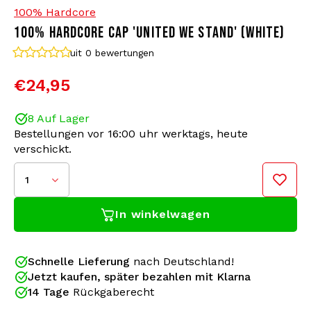
100% Hardcore
100% HARDCORE CAP 'UNITED WE STAND' (WHITE)
Bomberjacken
Sonnenbrille
uit 0
bewertungen
Sweaters & Hoodies
Rucksäcke
€24,95
Poloshirts
Schmuck
8 Auf Lager
Bestellungen vor 16:00 uhr werktags, heute
Frauen
Feuerzeuge
verschickt.
Jacken
Schlüsselanhänger
1
Diese robuste 6-Panel-Cap aus 100 % Hardcore
In winkelwagen
verfügt über einen verstellbaren Verschluss für eine
Militärkleidung
Mütze
perfekte Passform. Das gestickte 100 % Hardcore-
Logo ist von hoher Qualität und nutzt sich nicht so
Socken
Gürtel
schnell ab. Die Kappe besteht aus strapazierfähigem
Schnelle Lieferung
nach Deutschland!
Material und ist ideal für den täglichen Gebrauch
Jetzt kaufen, später bezahlen mit Klarna
Unterwäsche
oder für ein Festival.
14 Tage
Rückgaberecht