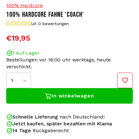
100% Hardcore
100% HARDCORE FAHNE 'COACH'
Bomberjacken
Sonnenbrille
uit 0
bewertungen
Sweaters & Hoodies
Rucksäcke
€19,95
Poloshirts
Schmuck
1 Auf Lager
Bestellungen vor 16:00 uhr werktags, heute
Frauen
Feuerzeuge
verschickt.
Jacken
Schlüsselanhänger
1
Bringen Sie Ihre Liebe zum Hardcore mit dieser 100
In winkelwagen
% Hardcore-Festivalflagge auf die nächste Stufe!
Militärkleidung
Mütze
Perfekt, um bei Ihrem Lieblings-Hardcore-Event
aufzufallen. Die Flagge hat ein auffälliges Design,
Socken
Gürtel
das Ihre Leidenschaft für Hardcore ausstrahlt.
Schnelle Lieferung
nach Deutschland!
Hängen Sie es in Ihr Zimmer oder nehmen Sie es
Jetzt kaufen, später bezahlen mit Klarna
Unterwäsche
mit zum Festival, Sie haben die Wahl!
14 Tage
Rückgaberecht