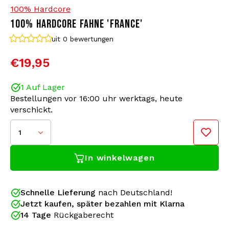
100% Hardcore
100% HARDCORE FAHNE 'FRANCE'
Bomberjacken
Sonnenbrille
uit 0
bewertungen
Sweaters & Hoodies
Rucksäcke
€19,95
Poloshirts
Schmuck
1 Auf Lager
Bestellungen vor 16:00 uhr werktags, heute
Frauen
Feuerzeuge
verschickt.
Jacken
Schlüsselanhänger
1
In winkelwagen
Militärkleidung
Mütze
Bringen Sie Ihre Liebe zum Hardcore mit dieser 100
Socken
Gürtel
% Hardcore-Festivalflagge auf die nächste Stufe!
Schnelle Lieferung
nach Deutschland!
Perfekt, um bei Ihrem Lieblings-Hardcore-Event
Jetzt kaufen, später bezahlen mit Klarna
aufzufallen. Die Flagge hat ein auffälliges Design,
Unterwäsche
Große: 150x100cm
14 Tage
Rückgaberecht
das Ihre Leidenschaft für Hardcore ausstrahlt.