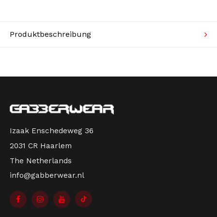
100 % Hardcore-Festival-Flagge – Represent!
Hängen Sie es in Ihr Zimmer oder nehmen Sie es
Strickpullover
mit zum Festival, Sie haben die Wahl!
Produktbeschreibung
Bademode
Gabberwear ist seit Jahren Ihr 100 % Hardcore-
Händler! Gabberwear hat alle offiziellen
Veröffentlichungen von 100 % Hardcore in der
Kollektion: T-Shirts, Pullover, Jacken, Hosen und
Accessoires. Seit über 20 Jahren ist 100 % Hardcore
die niederländische Gabber-Marke.
Izaak Enschedeweg 36
2031 CR Haarlem
The Netherlands
info@gabberwear.nl