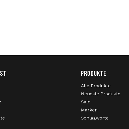
nd Accessoires. Seit über 20 Jahren ist 100 %
sche Gabber-Marke.
NST
PRODUKTE
Alle Produkte
Neueste Produkte
e
Sale
Marken
ote
Schlagworte