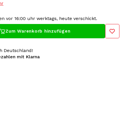
hr
en vor 16:00 uhr werktags, heute verschickt.
Zum Warenkorb hinzufügen
h Deutschland!
ezahlen mit Klarna
m Hardcore mit dieser 100 % Hardcore-Festivalflagge
rfekt, um bei Ihrem Lieblings-Hardcore-Event
t ein auffälliges Design, das Ihre Leidenschaft für
Flagge – Represent!
gen Sie es in Ihr Zimmer oder nehmen Sie es mit zum
hl!
en Ihr 100 % Hardcore-Händler! Gabberwear hat alle
ngen von 100 % Hardcore in der Kollektion: T-Shirts,