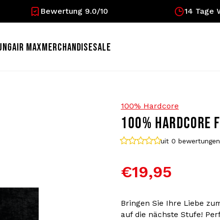
Bewertung 9.0/10
14 Tage 
UNG
AIR MAX
MERCHANDISE
SALE
100% Hardcore
100% HARDCORE F
uit 0
bewertungen
€19,95
Bringen Sie Ihre Liebe zu
auf die nächste Stufe! Pe