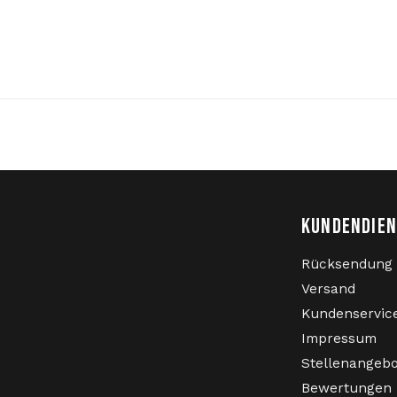
Pullover, Jacken, Hosen u
Hardcore die niederländi
KUNDENDIE
Rücksendung
Versand
Kundenservic
Impressum
Stellenangeb
Bewertungen