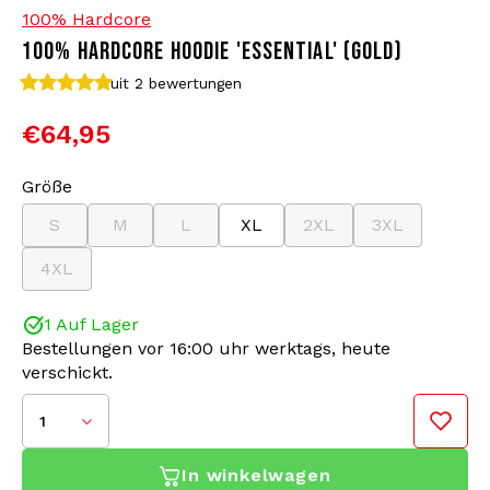
100% Hardcore
100% HARDCORE HOODIE 'ESSENTIAL' (GOLD)
Bomberjacken
Sonnenbrille
uit 2
bewertungen
Sweaters & Hoodies
Rucksäcke
€64,95
Poloshirts
Schmuck
Größe
S
M
L
XL
2XL
3XL
Frauen
Feuerzeuge
4XL
Jacken
Schlüsselanhänger
1 Auf Lager
Militärkleidung
Mütze
Bestellungen vor 16:00 uhr werktags, heute
verschickt.
Socken
Gürtel
1
Unterwäsche
In winkelwagen