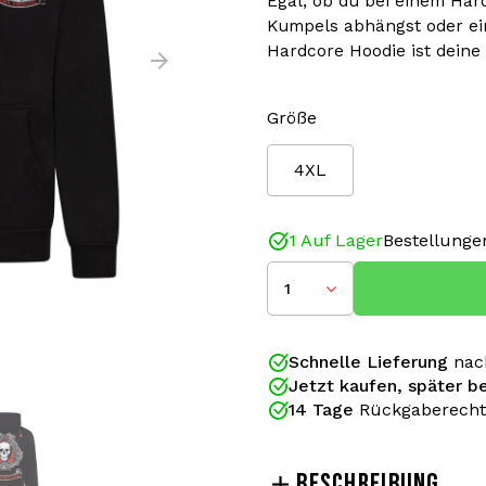
Egal, ob du bei einem Har
Kumpels abhängst oder ein
Hardcore Hoodie ist deine
Größe
4XL
1 Auf Lager
Bestellungen
1
Schnelle Lieferung
nac
Jetzt kaufen, später b
14 Tage
Rückgaberecht
BESCHREIBUNG