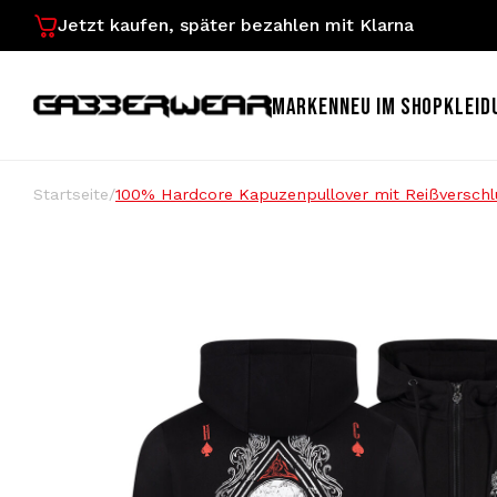
Jetzt kaufen, später bezahlen mit Klarna
MARKEN
NEU IM SHOP
KLEID
Startseite
/
100% Hardcore Kapuzenpullover mit Reißverschlu