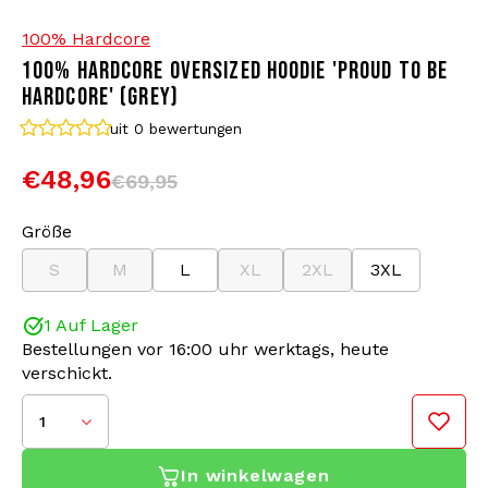
100% Hardcore
Bomberjacken
Sonnenbrille
100% HARDCORE OVERSIZED HOODIE 'PROUD TO BE
HARDCORE' (GREY)
Sweaters & Hoodies
Rucksäcke
uit 0
bewertungen
Poloshirts
Schmuck
€48,96
€69,95
Frauen
Feuerzeuge
Größe
S
M
L
XL
2XL
3XL
Jacken
Schlüsselanhänger
1 Auf Lager
Militärkleidung
Mütze
Bestellungen vor 16:00 uhr werktags, heute
verschickt.
Socken
Gürtel
1
Unterwäsche
In winkelwagen