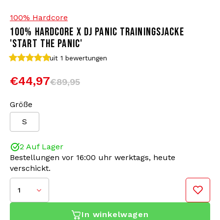
100% Hardcore
Bomberjacken
Sonnenbrille
100% HARDCORE X DJ PANIC TRAININGSJACKE
'START THE PANIC'
Sweaters & Hoodies
Rucksäcke
uit 1
bewertungen
Poloshirts
Schmuck
€44,97
€89,95
Frauen
Feuerzeuge
Größe
S
Jacken
Schlüsselanhänger
2 Auf Lager
Militärkleidung
Mütze
Bestellungen vor 16:00 uhr werktags, heute
verschickt.
Socken
Gürtel
1
Unterwäsche
In winkelwagen