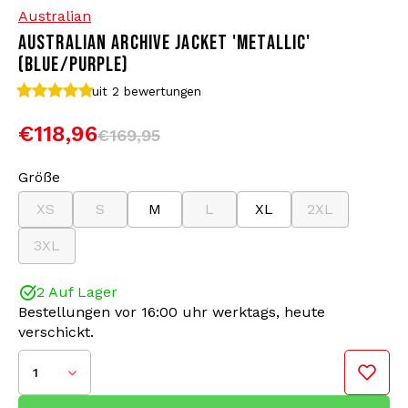
Australian
AUSTRALIAN ARCHIVE JACKET 'METALLIC'
Bomberjacken
Sonnenbrille
(BLUE/PURPLE)
Sweaters & Hoodies
Rucksäcke
uit 2
bewertungen
€118,96
€169,95
Poloshirts
Schmuck
Größe
Frauen
Feuerzeuge
XS
S
M
L
XL
2XL
Jacken
Schlüsselanhänger
3XL
Militärkleidung
Mütze
2 Auf Lager
Bestellungen vor 16:00 uhr werktags, heute
verschickt.
Socken
Gürtel
1
Unterwäsche