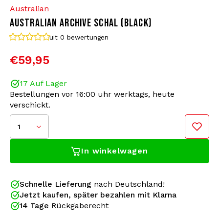
Australian
AUSTRALIAN ARCHIVE SCHAL (BLACK)
Bomberjacken
Sonnenbrille
uit 0
bewertungen
Sweaters & Hoodies
Rucksäcke
€59,95
Poloshirts
Schmuck
17 Auf Lager
Bestellungen vor 16:00 uhr werktags, heute
Frauen
Feuerzeuge
verschickt.
Jacken
Schlüsselanhänger
1
In winkelwagen
Militärkleidung
Mütze
Socken
Gürtel
Schnelle Lieferung
nach Deutschland!
Jetzt kaufen, später bezahlen mit Klarna
Der
Schwarze Australian Archive Schal
ist ein echtes
Unterwäsche
14 Tage
Rückgaberecht
Must-have für Fans von Gabber Kleidung, Hardcore