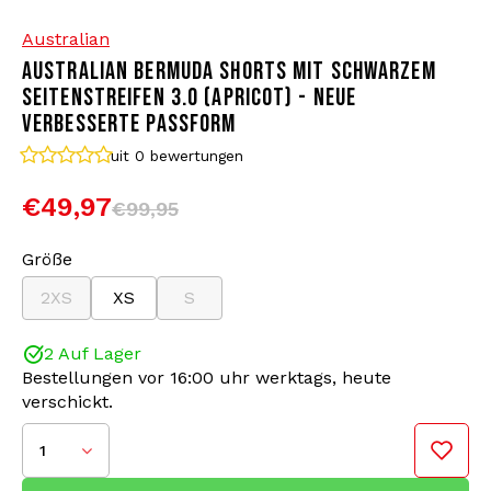
Australian
Bomberjacken
Sonnenbrille
AUSTRALIAN BERMUDA SHORTS MIT SCHWARZEM
SEITENSTREIFEN 3.0 (APRICOT) - NEUE
Sweaters & Hoodies
Rucksäcke
VERBESSERTE PASSFORM
uit 0
bewertungen
Poloshirts
Schmuck
€49,97
€99,95
Frauen
Feuerzeuge
Größe
Jacken
Schlüsselanhänger
2XS
XS
S
Militärkleidung
Mütze
2 Auf Lager
Bestellungen vor 16:00 uhr werktags, heute
Socken
Gürtel
verschickt.
1
Unterwäsche