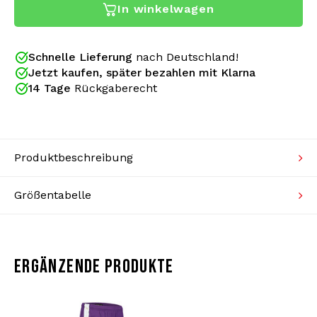
In winkelwagen
dieser Australian Jacke. Ein neues Design verleiht
Strickpullover
dieser Jacke eine (noch) bessere Passform. Auch die
kleinen Details wurden neu gestaltet! Neue
Bademode
Seitentaschen haben neue Reißverschlüsse, mit
Schnelle Lieferung
nach Deutschland!
einer Klappe über dem Reißverschluss. Nur das
Jetzt kaufen, später bezahlen mit Klarna
klassische Design mit besseren Oberflächen.
14 Tage
Rückgaberecht
Produktbeschreibung
Größentabelle
Gabberwear ist seit 2005 offizieller Australian
Händler. Wir verkaufen ausschließlich
ERGÄNZENDE PRODUKTE
Originalkollektionen Australian Produkte und legen
Ihrer Bestellung ein Echtheitszertifikat bei. Echte
Gabber kaufen bei Gabberwear ein!