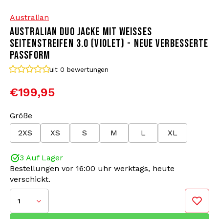
Australian
Bomberjacken
Sonnenbrille
AUSTRALIAN DUO JACKE MIT WEISSES S
EITENSTREIFEN 3.0 (VIOLET) - NEUE VERBESSERTE P
Sweaters & Hoodies
Rucksäcke
ASSFORM
uit 0
bewertungen
Poloshirts
Schmuck
€199,95
Frauen
Feuerzeuge
Größe
Jacken
Schlüsselanhänger
2XS
XS
S
M
L
XL
Farbe: Violet/White
Militärkleidung
Mütze
3 Auf Lager
Material: 66% Polyamid/34% Polyester
Bestellungen vor 16:00 uhr werktags, heute
Socken
Gürtel
verschickt.
Die Australian Duo Trainingsjacke mit Seitenstreifen
ist seit Jahren die Lieblingsjacke für Gabbers. Diese
1
Jacken sind zeitlos und bekannt für ihren Komfort.
Unterwäsche
Wir präsentieren stolz die aktualisierte 3.0-Version