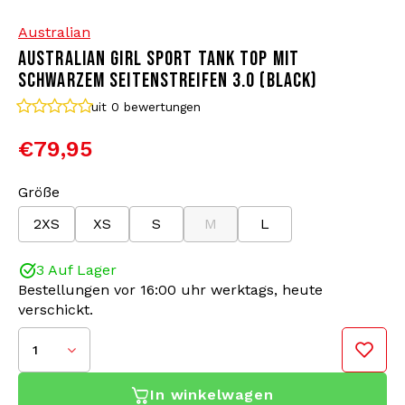
Australian
Bomberjacken
Sonnenbrille
AUSTRALIAN GIRL SPORT TANK TOP MIT
SCHWARZEM SEITENSTREIFEN 3.0 (BLACK)
Sweaters & Hoodies
Rucksäcke
uit 0
bewertungen
Poloshirts
Schmuck
€79,95
Frauen
Feuerzeuge
Größe
2XS
XS
S
M
L
Jacken
Schlüsselanhänger
3 Auf Lager
Militärkleidung
Mütze
Bestellungen vor 16:00 uhr werktags, heute
verschickt.
Socken
Gürtel
1
Unterwäsche
In winkelwagen