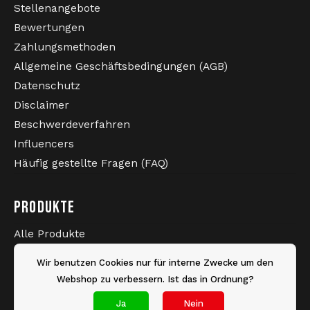
Stellenangebote
langjährigen Erfahrung und unserer Leidenschaft
GABBERWEAR: IHR OFFIZIELLER
für die Szene bieten wir Ihnen nicht nur die
Bewertungen
AUSTRALIAN HÄNDLER SEIT 2005
neuesten Kollektionen, sondern auch die Garantie
Zahlungsmethoden
auf Authentizität und erstklassigen Service.
Allgemeine Geschäftsbedingungen (AGB)
Datenschutz
Disclaimer
Beschwerdeverfahren
Influencers
Häufig gestellte Fragen (FAQ)
Der Spezialist für Hardcore-Kleidung seit 2005.
PRODUKTE
Schnelle Lieferung direkt ab Lager.
Offizieller Händler aller führenden Marken der
Szene.
Alle Produkte
Neueste Produkte
Wir benutzen Cookies nur für interne Zwecke um den
Sale
Webshop zu verbessern. Ist das in Ordnung?
BESTELLEN SIE NOCH HEUTE IHRE
Marken
Ja
Nein
AUSTRALISCHE HOSE MIT SCHWARZER