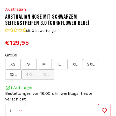
Australian
Bomberjacken
Sonnenbrille
AUSTRALIAN HOSE MIT SCHWARZEM
SEITENSTREIFEN 3.0 (CORNFLOWER BLUE)
Sweaters & Hoodies
Rucksäcke
uit 0
bewertungen
Poloshirts
Schmuck
€129,95
Frauen
Feuerzeuge
Größe
XS
S
M
L
XL
2XL
Jacken
Schlüsselanhänger
3XL
4XL
5XL
Militärkleidung
Mütze
1 Auf Lager
Bestellungen vor 16:00 uhr werktags, heute
Socken
Gürtel
verschickt.
Unterwäsche
1