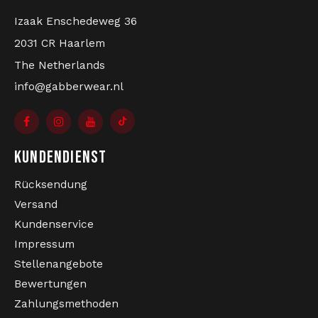
Händler. Wir verkaufen ausschließlich original
Der Retro-Look dieser Jogginghose passt
Izaak Enschedeweg 36
australische Kollektionen und legen Ihrer Bestellung
perfekt zur modernen Streetwear. Trage sie
ein Echtheitszertifikat bei. Echte Gabber kaufen bei
2031 CR Haarlem
lässig zu deinen Lieblings-Sneakers.
Gabberwear ein!
The Netherlands
info@gabberwear.nl
KUNDENDIENST
Rücksendung
Versand
Kundenservice
Impressum
Stellenangebote
Bewertungen
Zahlungsmethoden