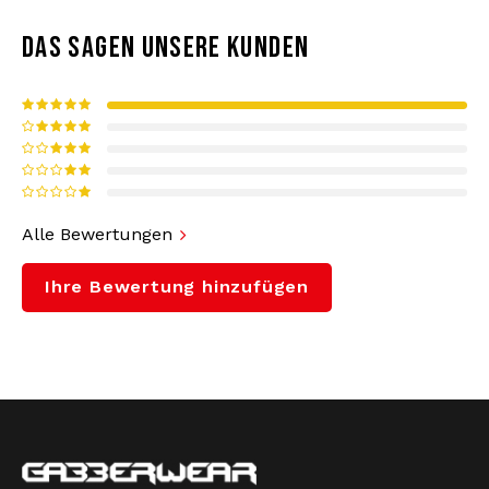
dem weltberühmten Känguru-Logo. Ein
zeitloses Design, das nie aus der Mode kommt.
DAS SAGEN UNSERE KUNDEN
Materialien:
66 % Polyamid/34 % Polyester
Legendäre Qualität:
Hergestellt in Italien aus
hochwertigem Acetat für klassischen Glanz
und unvergleichliche Strapazierfähigkeit. Diese
Hose ist langlebig.
Optimaler Tragekomfort:
Das weiche,
Alle Bewertungen
atmungsaktive Material und die entspannte
Passform mit elastischem Bund bieten
Ihre Bewertung hinzufügen
maximale Bewegungsfreiheit und Komfort –
egal ob in High Heels oder auf der Couch.
Perfekt für die Hardcore-Szene:
Die ultimative
Wahl für jeden Gabber. Kombiniert mit einer
australischen Jacke bist du bereit für jede
Party, von Defqon bis Thunderdome.
Gabberwear ist seit 2005 offizieller australischer
Vielseitig und stylisch:
Nicht nur für Festivals!