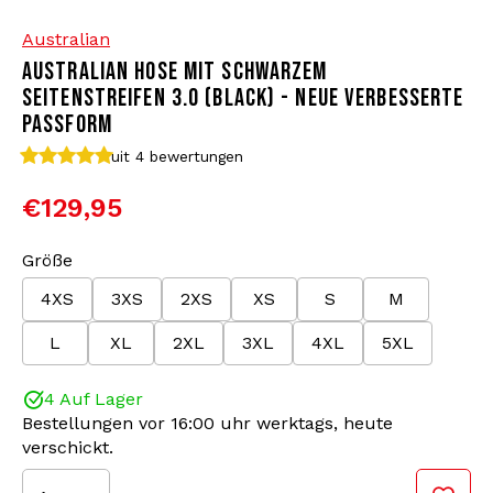
Australian
Bomberjacken
Sonnenbrille
AUSTRALIAN HOSE MIT SCHWARZEM
SEITENSTREIFEN 3.0 (BLACK) - NEUE VERBESSERTE
Sweaters & Hoodies
Rucksäcke
PASSFORM
uit 4
bewertungen
Poloshirts
Schmuck
€129,95
Frauen
Feuerzeuge
Größe
Jacken
Schlüsselanhänger
4XS
3XS
2XS
XS
S
M
L
XL
2XL
3XL
4XL
5XL
Militärkleidung
Mütze
4 Auf Lager
Socken
Gürtel
Bestellungen vor 16:00 uhr werktags, heute
verschickt.
Unterwäsche