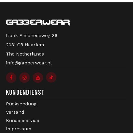
Seit 2005 ist Gabberwear offizieller Australian
Händler. Wir verkaufen nur Originalkollektionen aus
Australian und legen Ihrer Bestellung ein
Echtheitszertifikat bei. Echter Gabber-Shop bei
Gabberwear!
Izaak Enschedeweg 36
2031 CR Haarlem
The Netherlands
info@gabberwear.nl
KUNDENDIENST
Rücksendung
Versand
Kundenservice
Impressum