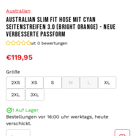
Australian
Bomberjacken
Sonnenbrille
AUSTRALIAN SLIM FIT HOSE MIT CYAN
SEITENSTREIFEN 3.0 (BRIGHT ORANGE) - NEUE
Sweaters & Hoodies
Rucksäcke
VERBESSERTE PASSFORM
uit 0
bewertungen
Poloshirts
Schmuck
€119,95
Frauen
Feuerzeuge
Größe
Jacken
Schlüsselanhänger
SLIM FIT
2XS
XS
S
M
L
XL
Farbe: Bright Orange/Cyan
Material: 66% Polyamid/34% Polyester
2XL
3XL
Militärkleidung
Mütze
Die Australian SLIM FIT Trainingshose mit
1 Auf Lager
Socken
Gürtel
Seitenstreifen ist seit Jahren die Lieblingshose für
Bestellungen vor 16:00 uhr werktags, heute
Gabbers. Diese Hosen sind zeitlos und bekannt für
verschickt.
ihren Komfort. Wir präsentieren stolz die
Unterwäsche
aktualisierte 3.0-Version dieser Australian Hose. Ein