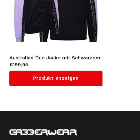
Australian Duo Jacke mit Schwarzem
€199,95
Seitenstreifen 3.0 (Lavender)
Produkt anzeigen