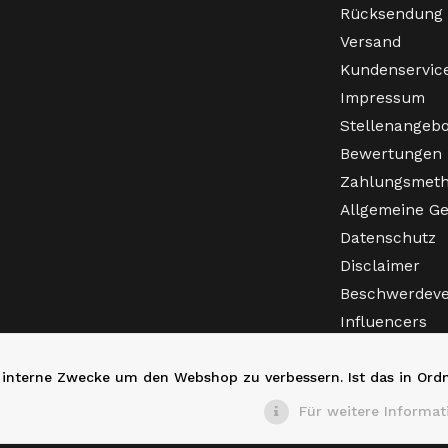
2005
exklusive Farben wie dies
Rücksendung
Authentizität und erstklas
Versand
Kundenservic
Impressum
Stellenangeb
Bewertungen
Marke:
Australian (Hergeste
Zahlungsmet
Passform:
Slim Fit (enger
Allgemeine G
Material:
100 % Acetat
Datenschutz
Farbe:
Lavendel (Lila)
Ausstattung:
Zwei seitlic
Disclaimer
Knöchel, gesticktes Logo.
Beschwerdeve
Influencers
Häufig gestell
BESTELLEN SIE IHRE A
 interne Zwecke um den Webshop zu verbessern. Ist das in Ord
HEUTE BEI GABBERWEAR
Für weitere Informat
HARDCORE-SZENE!