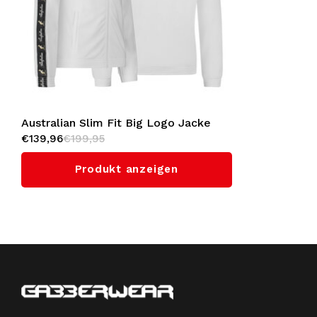
Australian Slim Fit Big Logo Jacke
€139,96
€199,95
mit Schwarzem Seitenstreifen 3.0
(White)
Produkt anzeigen