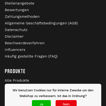
Stellenangebote
Bewertungen
Zahlungsmethoden
Neben ihrem markanten Design überzeugt die Hose
Allgemeine Geschäftsbedingungen (AGB)
auch mit funktionalen Details. Die verschließbaren
PRAKTISCHE DETAILS FÜR FESTIVALS
Datenschutz
Taschen bieten sicheren Stauraum für wichtige
UND DEN ALLTAG
Disclaimer
Gegenstände – ideal für lange Festivalnächte und
volle Dancefloors.
Beschwerdeverfahren
Influencers
Häufig gestellte Fragen (FAQ)
PRODUKTE
Original Australian Slim Fit Hose
Alle Produkte
Farbe: Orchid Smoke (Pastellrosa)
Weiße Streifen entlang der Hosenbeine
Neueste Produkte
Wir benutzen Cookies nur für interne Zwecke um den
Acetat-Gewebe aus 66 % Polyamid und 34 %
Sale
Polyester
Webshop zu verbessern. Ist das in Ordnung?
Marken
Moderne Slim Fit Passform
Ja
Nein