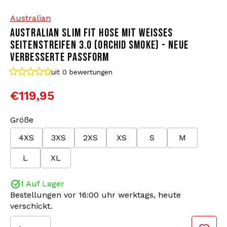
Australian
Bomberjacken
Sonnenbrille
AUSTRALIAN SLIM FIT HOSE MIT WEISSES S
EITENSTREIFEN 3.0 (ORCHID SMOKE) - NEUE V
Sweaters & Hoodies
Rucksäcke
ERBESSERTE PASSFORM
uit 0
bewertungen
Poloshirts
Schmuck
€119,95
Frauen
Feuerzeuge
Größe
Jacken
Schlüsselanhänger
4XS
3XS
2XS
XS
S
M
L
XL
Militärkleidung
Mütze
1 Auf Lager
Socken
Gürtel
Bestellungen vor 16:00 uhr werktags, heute
verschickt.
Unterwäsche