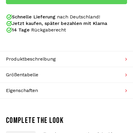
Australian wird in Italien hergestellt und besteht
aus Acetatmaterial. Acetat ist eine Kombination aus
Strickpullover
Polyamid (66 %) und Polyester (34 %), wodurch sich
Kleur: Kawasaki/Black
Schnelle Lieferung
nach Deutschland!
sowohl die Außen- als auch die Innenseite der Jacke
Bademode
Material: 66% Polyamid/34% Polyester
Jetzt kaufen, später bezahlen mit Klarna
besonders weich und super angenehm zu tragen
SLIM FIT JACKET
14 Tage
Rückgaberecht
anfühlt. Die Ärmel sind mit einer Paspelierung mit
goldenen Australian Kängurus und silberner Schrift
versehen. Auf der linken Brust ist das Australian
Känguru in Gold gestickt.
Produktbeschreibung
Größentabelle
Eigenschaften
Für den echten Gabber gibt es nur einen Ort, an
dem Sie authentische Australian Trainingsanzüge
und Kleidung finden: Gabberwear. Dieser Webshop
COMPLETE THE LOOK
ist seit 2005 offizieller Händler der Kultmarke und
das merkt man an allem. Von der umfangreichen