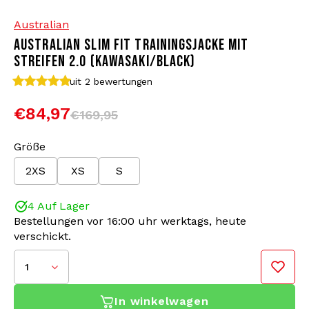
Australian
Bomberjacken
Sonnenbrille
AUSTRALIAN SLIM FIT TRAININGSJACKE MIT
STREIFEN 2.0 (KAWASAKI/BLACK)
Sweaters & Hoodies
Rucksäcke
uit 2
bewertungen
Poloshirts
Schmuck
€84,97
€169,95
Frauen
Feuerzeuge
Größe
2XS
XS
S
Jacken
Schlüsselanhänger
4 Auf Lager
Militärkleidung
Mütze
Bestellungen vor 16:00 uhr werktags, heute
verschickt.
Diese Australian Trainingsjacke hat eine taillierte
Socken
Gürtel
Passform, das heißt, sie ist an den Armen leicht
1
tailliert. Diese Jacke hat auf beiden Seiten eine
Unterwäsche
Reißverschlusstasche. Diese Trainingsjacke von
In winkelwagen