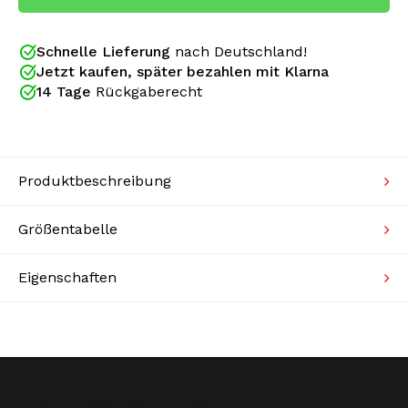
Australian wird in Italien hergestellt und besteht
aus Acetatmaterial. Acetat ist eine Kombination aus
Strickpullover
Polyamid (66 %) und Polyester (34 %), wodurch sich
Kleur: Periwinkle Blue/Black
Schnelle Lieferung
nach Deutschland!
sowohl die Außen- als auch die Innenseite der Jacke
Bademode
Material: 66% Polyamid/34% Polyester
Jetzt kaufen, später bezahlen mit Klarna
besonders weich und super angenehm zu tragen
SLIM FIT JACKET
14 Tage
Rückgaberecht
anfühlt. Die Ärmel sind mit einer Paspelierung mit
goldenen Australian Kängurus und silberner Schrift
versehen. Auf der linken Brust ist das Australian
Känguru in Gold gestickt.
Produktbeschreibung
Größentabelle
Eigenschaften
Für den echten Gabber gibt es nur einen Ort, an
dem Sie authentische Australian Trainingsanzüge
und Kleidung finden: Gabberwear. Dieser Webshop
ist seit 2005 offizieller Händler der Kultmarke und
das merkt man an allem. Von der umfangreichen