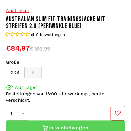
Australian
Bomberjacken
Sonnenbrille
AUSTRALIAN SLIM FIT TRAININGSJACKE MIT
STREIFEN 2.0 (PERIWINKLE BLUE)
Sweaters & Hoodies
Rucksäcke
uit 0
bewertungen
Poloshirts
Schmuck
€84,97
€169,95
Frauen
Feuerzeuge
Größe
2XS
S
Jacken
Schlüsselanhänger
1 Auf Lager
Militärkleidung
Mütze
Bestellungen vor 16:00 uhr werktags, heute
verschickt.
Diese Australian Trainingsjacke hat eine taillierte
Socken
Gürtel
Passform, das heißt, sie ist an den Armen leicht
1
tailliert. Diese Jacke hat auf beiden Seiten eine
Unterwäsche
Reißverschlusstasche. Diese Trainingsjacke von
In winkelwagen