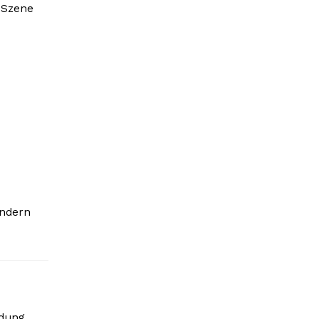
 Szene
ondern
idung