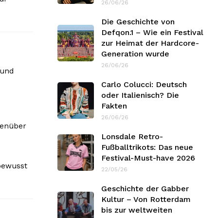
26/06/26
Die Geschichte von
Defqon.1 – Wie ein Festival
zur Heimat der Hardcore-
Generation wurde
26/06/26
 und
Carlo Colucci: Deutsch
oder Italienisch? Die
Fakten
26/06/26
genüber
Lonsdale Retro-
Fußballtrikots: Das neue
Festival-Must-have 2026
 bewusst
22/05/26
Geschichte der Gabber
Kultur – Von Rotterdam
bis zur weltweiten