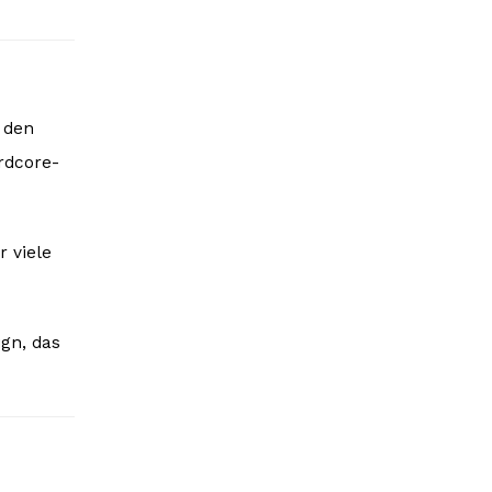
n den
rdcore-
r viele
ign, das