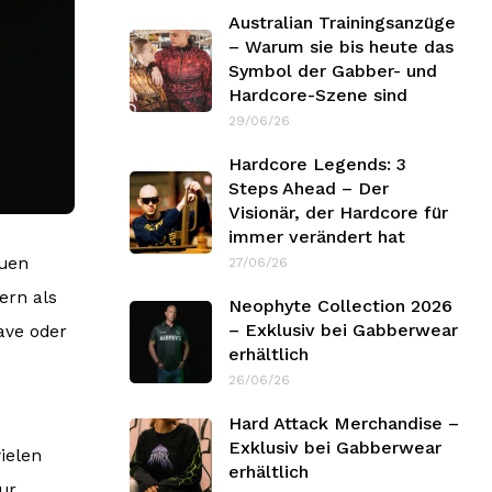
Australian Trainingsanzüge
– Warum sie bis heute das
Symbol der Gabber- und
Hardcore-Szene sind
29/06/26
Hardcore Legends: 3
Steps Ahead – Der
Visionär, der Hardcore für
immer verändert hat
auen
27/06/26
ern als
Neophyte Collection 2026
– Exklusiv bei Gabberwear
ave oder
erhältlich
26/06/26
Hard Attack Merchandise –
Exklusiv bei Gabberwear
ielen
erhältlich
ur