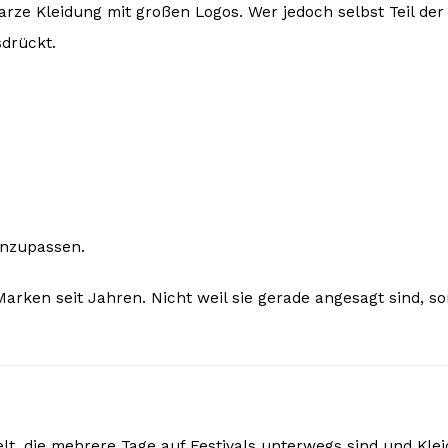
rze Kleidung mit großen Logos. Wer jedoch selbst Teil der
drückt.
anzupassen.
arken seit Jahren. Nicht weil sie gerade angesagt sind, s
t, die mehrere Tage auf Festivals unterwegs sind und Kle