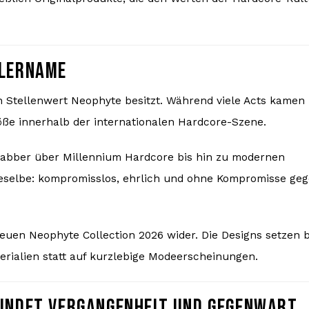
TLERNAME
n Stellenwert Neophyte besitzt. Während viele Acts kamen
öße innerhalb der internationalen Hardcore-Szene.
 Gabber über Millennium Hardcore bis hin zu modernen
ieselbe: kompromisslos, ehrlich und ohne Kompromisse ge
neuen Neophyte Collection 2026 wider. Die Designs setzen
erialien statt auf kurzlebige Modeerscheinungen.
BINDET VERGANGENHEIT UND GEGENWART