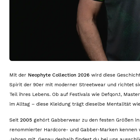
Mit der
Neophyte Collection 2026
wird diese Geschicht
Spirit der 90er mit moderner Streetwear und richtet s
Teil ihres Lebens. Ob auf Festivals wie Defqon.1, Mas
im Alltag – diese Kleidung trägt dieselbe Mentalität wi
Seit
2005
gehört Gabberwear zu den festen Größen inn
renommierter Hardcore- und Gabber-Marken kennen wir
Jahren mit. Genau deshalb findest du bei uns ausschli