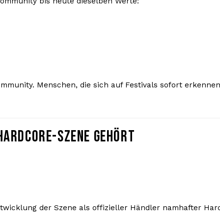
Community bis heute dieselben Werte:
ommunity. Menschen, die sich auf Festivals sofort erkenne
HARDCORE-SZENE GEHÖRT
twicklung der Szene als offizieller Händler namhafter Har