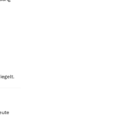
iegelt.
eute