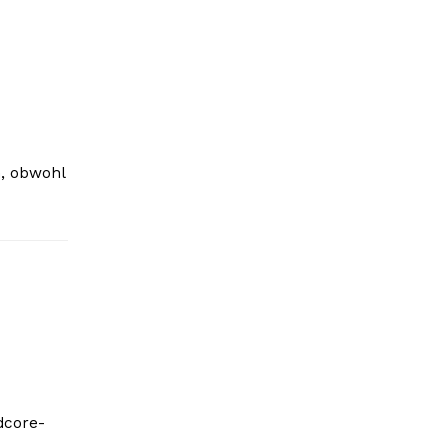
n, obwohl
dcore-