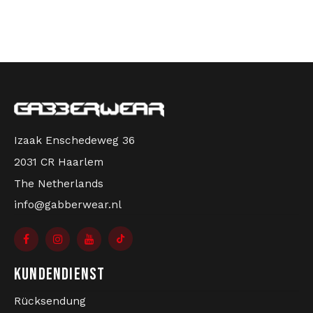
Bomberjacken
Sonnenbrille
Sweaters & Hoodies
Rucksäcke
Poloshirts
Schmuck
Izaak Enschedeweg 36
Frauen
Feuerzeuge
2031 CR Haarlem
Jacken
Schlüsselanhänger
The Netherlands
info@gabberwear.nl
Militärkleidung
Mütze
Socken
Gürtel
KUNDENDIENST
Unterwäsche
Rücksendung