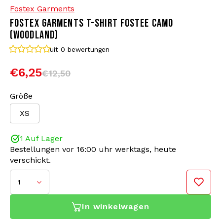
Fostex Garments
FOSTEX GARMENTS T-SHIRT FOSTEE CAMO
Bomberjacken
Sonnenbrille
(WOODLAND)
Sweaters & Hoodies
Rucksäcke
uit 0
bewertungen
€6,25
€12,50
Poloshirts
Schmuck
Größe
Frauen
Feuerzeuge
XS
Jacken
Schlüsselanhänger
1 Auf Lager
Bestellungen vor 16:00 uhr werktags, heute
Militärkleidung
Mütze
verschickt.
Socken
Gürtel
1
In winkelwagen
Unterwäsche