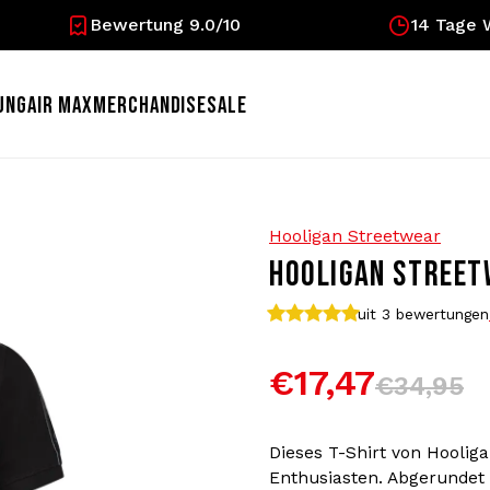
Bewertung 9.0/10
14 Tage 
UNG
AIR MAX
MERCHANDISE
SALE
Hooligan Streetwear
HOOLIGAN STREET
uit 3
bewertungen
€17,47
€34,95
Dieses T-Shirt von Hoolig
Enthusiasten. Abgerundet