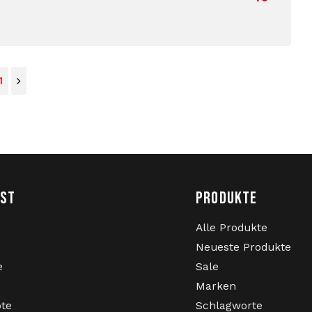
1
NST
PRODUKTE
Alle Produkte
Neueste Produkte
e
Sale
Marken
ote
Schlagworte