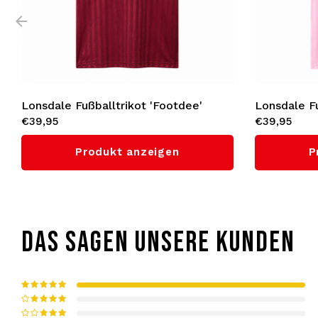
Lonsdale Fußballtrikot 'Footdee'
Lonsdale Fu
€39,95
€39,95
(Oxblood Red)
(Rose Pink)
Produkt anzeigen
P
DAS SAGEN UNSERE KUNDEN