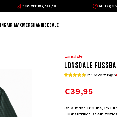
Bewertung 9.0/10
14 Tage 
UNG
AIR MAX
MERCHANDISE
SALE
Lonsdale
LONSDALE FUSSBAL
uit 1
bewertungen
€39,95
Ob auf der Tribüne, im Fit
Fußballtrikot ist ein zeit