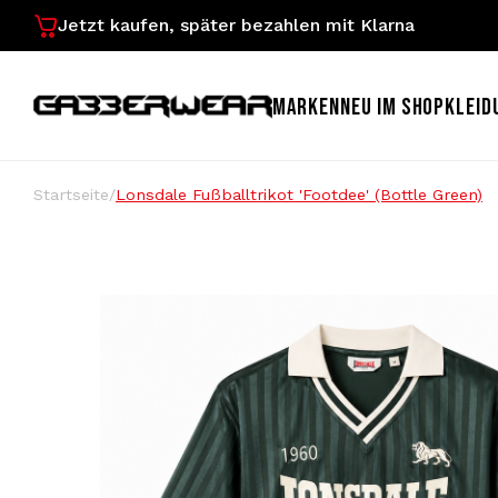
Jetzt kaufen, später bezahlen mit Klarna
MARKEN
NEU IM SHOP
KLEID
Startseite
/
Lonsdale Fußballtrikot 'Footdee' (Bottle Green)