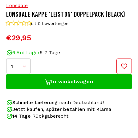
Lonsdale
LONSDALE KAPPE 'LEISTON' DOPPELPACK (BLACK)
Bomberjacken
Sonnenbrille
uit 0
bewertungen
Sweaters & Hoodies
Rucksäcke
€29,95
Poloshirts
Schmuck
6 Auf Lager
5-7 Tage
Frauen
Feuerzeuge
1
Jacken
Schlüsselanhänger
In winkelwagen
Militärkleidung
Mütze
Schnelle Lieferung
nach Deutschland!
Jetzt kaufen, später bezahlen mit Klarna
Socken
Gürtel
Dieses Lonsdale „Leiston“-Doppelpack enthält zwei
14 Tage
Rückgaberecht
schwarze Caps. Eine Cap hat ein mittig
LONSDALE CAP: ZEITLOSER STYLE
aufgedrucktes Logo. Die andere Cap hat ein
Unterwäsche
Lonsdale-Logo in der Mitte und einen zusätzlichen