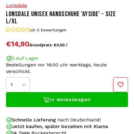
Lonsdale
LONSDALE UNISEX HANDSCHUHE 'AYSIDE' - SIZE
Bomberjacken
Sonnenbrille
L/XL
Sweaters & Hoodies
Rucksäcke
uit 0
bewertungen
€14,90
Grundpreis: €0,00 /
Poloshirts
Schmuck
2 Auf Lager
Frauen
Feuerzeuge
Bestellungen vor 16:00 uhr werktags, heute
verschickt.
Jacken
Schlüsselanhänger
1
Militärkleidung
Mütze
In winkelwagen
Socken
Gürtel
Schnelle Lieferung
nach Deutschland!
Unterwäsche
Farbe: Black
Jetzt kaufen, später bezahlen mit Klarna
Bleiben Sie diesen Winter schön warm mit den
Materiale: 100% Polyester (Fleece)
14 Tage
Rückgaberecht