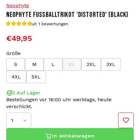
Neophyte
NEOPHYTE FUSSBALLTRIKOT 'DISTORTED' (BLACK)
Bomberjacken
Sonnenbrille
uit 1
bewertungen
Sweaters & Hoodies
Rucksäcke
€49,95
Poloshirts
Schmuck
Größe
S
M
L
XL
2XL
3XL
Frauen
Feuerzeuge
4XL
5XL
Jacken
Schlüsselanhänger
2 Auf Lager
Militärkleidung
Mütze
Bestellungen vor 16:00 uhr werktags, heute
verschickt.
Socken
Gürtel
1
Unterwäsche
In winkelwagen