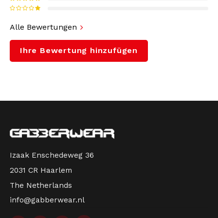
schätzen und den Klassikern treu bleiben.
Alle Bewertungen
Ihre Bewertung hinzufügen
WARTEN SIE NICHT LÄNGER. SICHERN SIE SICH
EIN PAAR DIESER IKONEN UND BESTELLEN SIE
IHREN NIKE AIR MAX 90 NOCH HEUTE BEI
GABBERWEAR.
Izaak Enschedeweg 36
2031 CR Haarlem
The Netherlands
info@gabberwear.nl