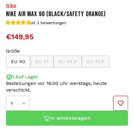
Nike
NIKE AIR MAX 90 (BLACK/SAFETY ORANGE)
Bomberjacken
Sonnenbrille
uit 3
bewertungen
Sweaters & Hoodies
Rucksäcke
€149,95
Poloshirts
Schmuck
Größe
EU 40
EU 41
EU 44,5
EU 45,5
Frauen
Feuerzeuge
1 Auf Lager
Jacken
Schlüsselanhänger
Bestellungen vor 16:00 uhr werktags, heute
verschickt.
Militärkleidung
Mütze
1
Socken
Gürtel
In winkelwagen
Unterwäsche
Mit einer absoluten Legende an den Füßen bist du