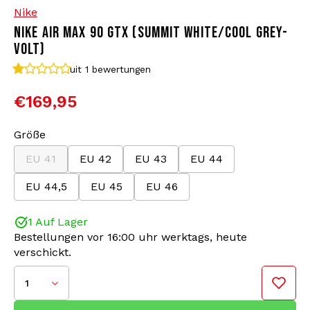
Nike
NIKE AIR MAX 90 GTX (SUMMIT WHITE/COOL GREY-
Bomberjacken
Sonnenbrille
VOLT)
Sweaters & Hoodies
Rucksäcke
uit 1
bewertungen
€169,95
Poloshirts
Schmuck
Größe
Frauen
Feuerzeuge
EU 41
EU 42
EU 43
EU 44
Jacken
Schlüsselanhänger
EU 44,5
EU 45
EU 46
Militärkleidung
Mütze
1 Auf Lager
Bestellungen vor 16:00 uhr werktags, heute
verschickt.
Socken
Gürtel
1
Unterwäsche