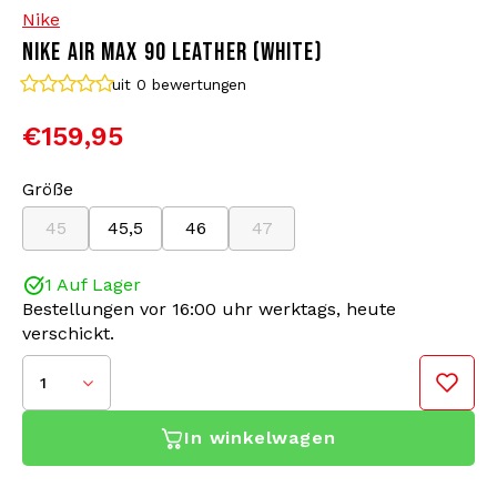
Nike
NIKE AIR MAX 90 LEATHER (WHITE)
Bomberjacken
Sonnenbrille
uit 0
bewertungen
Sweaters & Hoodies
Rucksäcke
€159,95
Poloshirts
Schmuck
Größe
45
45,5
46
47
Frauen
Feuerzeuge
1 Auf Lager
Jacken
Schlüsselanhänger
Bestellungen vor 16:00 uhr werktags, heute
verschickt.
Militärkleidung
Mütze
1
Socken
Gürtel
In winkelwagen
Unterwäsche