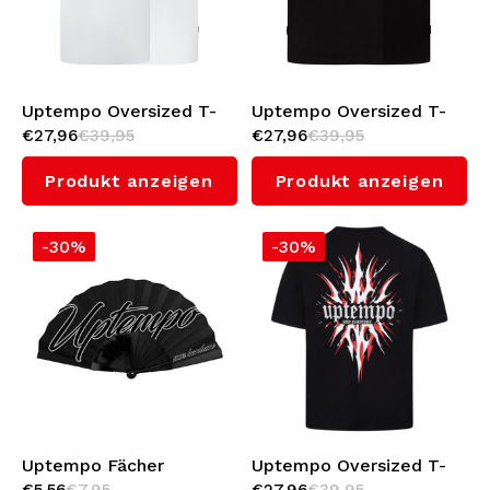
Bomberjacken
Sonnenbrille
Sweaters & Hoodies
Rucksäcke
Uptempo Oversized T-
Uptempo Oversized T-
€27,96
€39,95
€27,96
€39,95
shirt 'Signature' (White)
shirt 'Signature'
(Black/Pink)
Poloshirts
Schmuck
Produkt anzeigen
Produkt anzeigen
Frauen
Feuerzeuge
-30%
-30%
Jacken
Schlüsselanhänger
Militärkleidung
Mütze
Socken
Gürtel
Unterwäsche
Uptempo Fächer
Uptempo Oversized T-