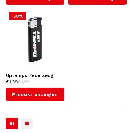
-30%
Uptempo Feuerzeug
€1,39
€1,99
'Push The Limits'
Produkt anzeigen