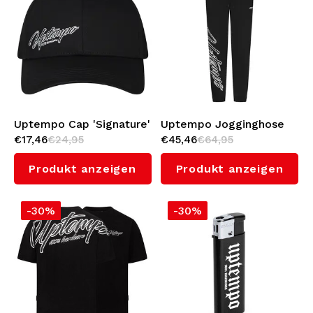
Uptempo Cap 'Signature'
Uptempo Jogginghose
€17,46
€24,95
€45,46
€64,95
'Signature'
Produkt anzeigen
Produkt anzeigen
-30%
-30%