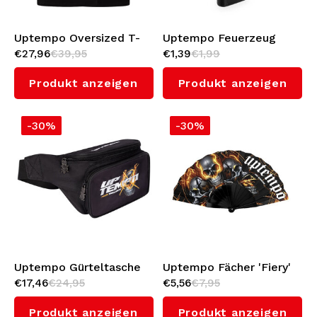
Uptempo Oversized T-
Uptempo Feuerzeug
€27,96
€39,95
€1,39
€1,99
shirt 'Signature' (Black)
'Essential'
Produkt anzeigen
Produkt anzeigen
-30%
-30%
Uptempo Gürteltasche
Uptempo Fächer 'Fiery'
€17,46
€24,95
€5,56
€7,95
'Fiery'
Produkt anzeigen
Produkt anzeigen