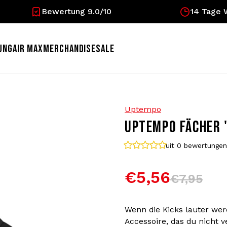
Bewertung 9.0/10
14 Tage 
UNG
AIR MAX
MERCHANDISE
SALE
Uptempo
UPTEMPO FÄCHER 
uit 0
bewertungen
€5,56
€7,95
Wenn die Kicks lauter wer
Accessoire, das du nicht 