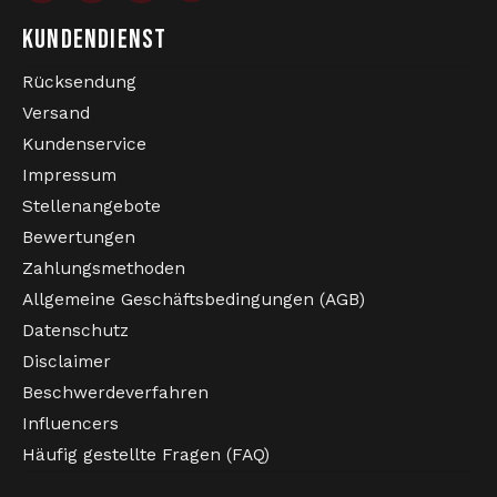
KUNDENDIENST
Rücksendung
Versand
VERVOLLSTÄNDIGE DEIN OUTFIT UND ZEIG, DASS
Kundenservice
DU EIN ECHTER NEOPHYTE-FAN BIST. HARDCORE
Impressum
PUR!
Stellenangebote
Bewertungen
Zahlungsmethoden
Allgemeine Geschäftsbedingungen (AGB)
Datenschutz
Disclaimer
Beschwerdeverfahren
Influencers
Häufig gestellte Fragen (FAQ)