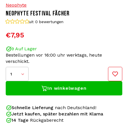
Neophyte
NEOPHYTE FESTIVAL FÄCHER
Bomberjacken
Sonnenbrille
uit 0
bewertungen
Sweaters & Hoodies
Rucksäcke
€7,95
Poloshirts
Schmuck
9 Auf Lager
Bestellungen vor 16:00 uhr werktags, heute
Frauen
Feuerzeuge
verschickt.
Jacken
Schlüsselanhänger
1
In winkelwagen
Militärkleidung
Mütze
Socken
Gürtel
Schnelle Lieferung
nach Deutschland!
Jetzt kaufen, später bezahlen mit Klarna
Wuchtige Beats, eine brütend heiße Mainstage und
Unterwäsche
14 Tage
Rückgaberecht
ein Tempo von 180 BPM: Hier wird ordentlich