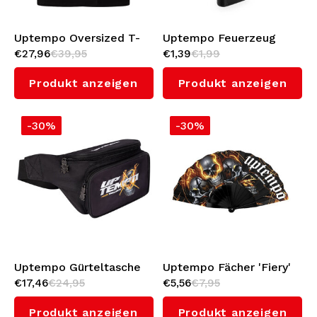
Uptempo Oversized T-
Uptempo Feuerzeug
€27,96
€39,95
€1,39
€1,99
shirt 'Signature' (Black)
'Essential'
Produkt anzeigen
Produkt anzeigen
-30%
-30%
Uptempo Gürteltasche
Uptempo Fächer 'Fiery'
€17,46
€24,95
€5,56
€7,95
'Fiery'
Produkt anzeigen
Produkt anzeigen