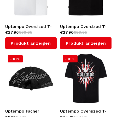
Bomberjacken
Sonnenbrille
Sweaters & Hoodies
Rucksäcke
Uptempo Oversized T-
Uptempo Oversized T-
€27,96
€39,95
€27,96
€39,95
shirt 'Signature' (White)
shirt 'Signature'
(Black/Pink)
Poloshirts
Schmuck
Produkt anzeigen
Produkt anzeigen
Frauen
Feuerzeuge
-30%
-30%
Jacken
Schlüsselanhänger
Militärkleidung
Mütze
Socken
Gürtel
Unterwäsche
Uptempo Fächer
Uptempo Oversized T-