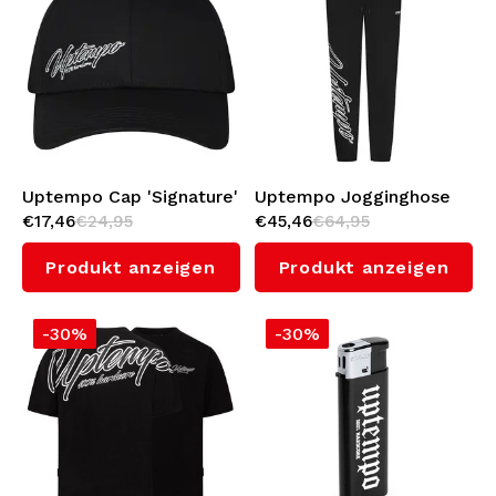
Uptempo Cap 'Signature'
Uptempo Jogginghose
€17,46
€24,95
€45,46
€64,95
'Signature'
Produkt anzeigen
Produkt anzeigen
-30%
-30%