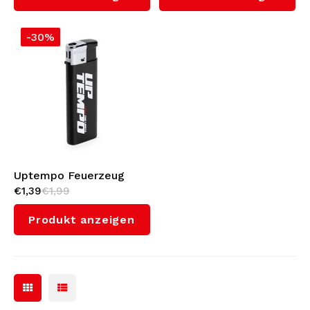
-30%
Uptempo Feuerzeug
€1,39
€1,99
'Push The Limits'
Produkt anzeigen