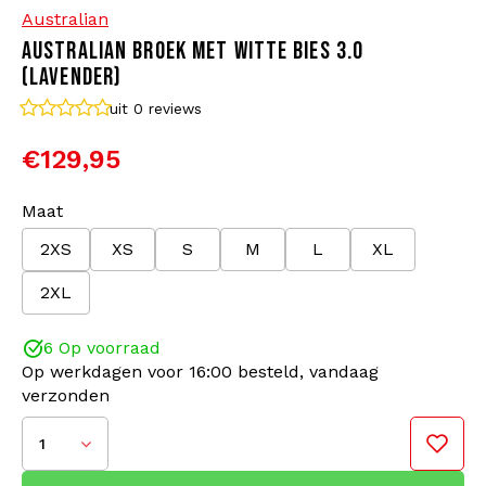
Australian
AUSTRALIAN BROEK MET WITTE BIES 3.0
Bomberjacks
Zonnebrillen
(LAVENDER)
Sweaters & Hoodies
Rugtassen
uit 0
reviews
€129,95
Polo's
Sieraden
Maat
Dames
Aanstekers
2XS
XS
S
M
L
XL
Jassen
Sleutelhangers
2XL
Legerkleding
Mutsen
6 Op voorraad
Op werkdagen voor 16:00 besteld, vandaag
verzonden
Sokken
Riemen
1
Ondergoed