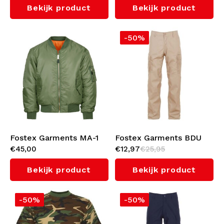
Bekijk product
Bekijk product
-50%
Fostex Garments MA-1
Fostex Garments BDU
€45,00
€12,97
€25,95
Bomber Jack (Green)
Broek (Khaki)
Bekijk product
Bekijk product
-50%
-50%