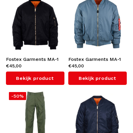
Bomberjacks
Zonnebrillen
Sweaters & Hoodies
Rugtassen
Polo's
Sieraden
Fostex Garments MA-1
Fostex Garments MA-1
Dames
Aanstekers
€45,00
€45,00
Bomber Jack (Black)
Bomberjack (Vintage
Denim)
Jassen
Sleutelhangers
Bekijk product
Bekijk product
Mutsen
-50%
Legerkleding
Riemen
Sokken