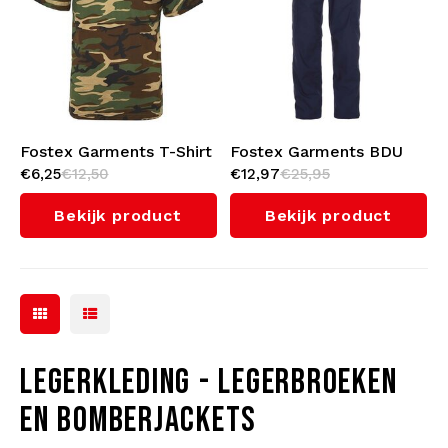
Fostex Garments T-Shirt
Fostex Garments BDU
€6,25
€12,50
€12,97
€25,95
Fostee Camo
Broek (Navy)
(Woodland)
Bekijk product
Bekijk product
LEGERKLEDING - LEGERBROEKEN
EN BOMBERJACKETS