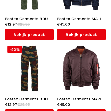
Ondergoed
Kabeltruien
Fostex Garments BDU
Fostex Garments MA-1
€12,97
€25,95
€45,00
Broek (Green)
Bomber Jack (Blue)
Zwemkleding
Bekijk product
Bekijk product
-50%
Fostex Garments BDU
Fostex Garments MA-1
€12,97
€25,95
€45,00
Broek (Belgian Camo)
Bomberjack (Bordeaux)