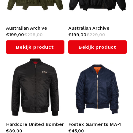
Australian Archive
Australian Archive
€199,00
€229,00
€199,00
€229,00
Bomber Jacket (Green)
Bomber Jacket (Black)
Bekijk product
Bekijk product
Hardcore United Bomber
Fostex Garments MA-1
€89,00
€45,00
Jacket 'Flight Core'
Bomber Jack (Blue)