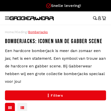
Snelle levering!
Hoofdmenu / merchandise
Hoofdmenu / kleding
Hoofdmenu
Hoofdmenu / 
Hoofdmenu / 
Hoofdmenu / 
Hoofdmenu / 
Hoofdmenu /
Ho
broeken / l
broeken / l
MERCHANDISE
KLEDING
TAAL
Trainingspakken
Festival Essentials
Austr
Austr
Aust
Austr
Cade
Home
/
Kleding
/
Bomberjacks
Aust
Austr
Nederlands
Dame
100%
BOMBERJACKS: ICONEN VAN DE GABBER SCENE
T-Shirts
Heuptassen
100%
100%
100%
100%
Cade
Austr
100%
Een hardcore bomberjack is meer dan zomaar een
Rokj
Aust
Deutsch
Korte Broeken
Vlaggen
Lons
jas; het is een statement. Een symbool van trouw aan
Aust
Lons
English
de hardcore en gabber scene. Bij Gabberwear
Trainingsjasjes
Waaiers
Carlo
100%
hebben wij een grote collectie bomberjacks speciaal
voor jou!
Broeken
Polsbandjes
Hard
Filters
Longsleeves
Caps
Voetbalshirts
Stickers