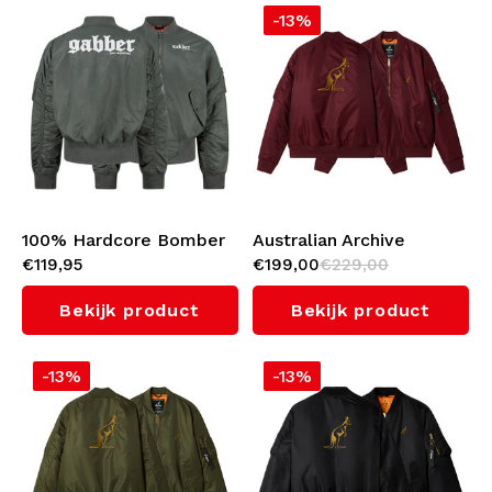
-13%
100% Hardcore Bomber
Australian Archive
€119,95
€199,00
€229,00
Jacket 'Gabber' (Army
Bomber Jacket
Green)
(Bordeaux)
Bekijk product
Bekijk product
-13%
-13%