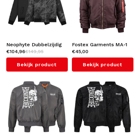
Ondergoed
Kabeltruien
Zwemkleding
Neophyte Dubbelzijdig
Fostex Garments MA-1
€104,96
€149,95
€45,00
Bomberjack
Bomberjack (Bordeaux)
Bekijk product
Bekijk product