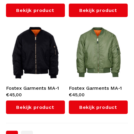
Bekijk product
Bekijk product
Fostex Garments MA-1
Fostex Garments MA-1
€45,00
€45,00
Bomber Jack (Black)
Bomber Jack (Green)
Bekijk product
Bekijk product