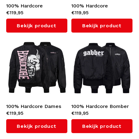
100% Hardcore
100% Hardcore
€119,95
€119,95
Bomberjack 'Branded
Bomberjack 'Branded
Rage' (Graphite)
Rage' (Black)
Bekijk product
Bekijk product
100% Hardcore Dames
100% Hardcore Bomber
€119,95
€119,95
Bomber Jacket 'Branded
Jacket 'Gabber' (Black)
Rage' (Black/Pink)
Bekijk product
Bekijk product