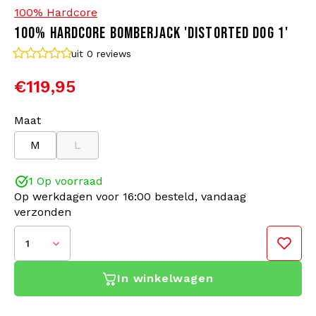
100% Hardcore
100% HARDCORE BOMBERJACK 'DISTORTED DOG 1'
Bomberjacks
Zonnebrillen
uit 0
reviews
Sweaters & Hoodies
Rugtassen
€119,95
Polo's
Sieraden
Maat
M
L
Dames
Aanstekers
1 Op voorraad
Jassen
Sleutelhangers
Op werkdagen voor 16:00 besteld, vandaag
verzonden
Legerkleding
Mutsen
1
Sokken
Riemen
In winkelwagen
Ondergoed