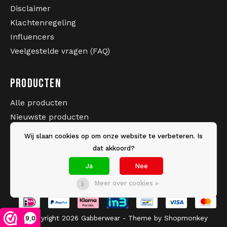
Disclaimer
Klachtenregeling
Influencers
MAAK JE HARDCORE OUTFIT COMPLEET EN
Veelgestelde vragen (FAQ)
BESTEL VANDAAG NOG JOUW 100% HARDCORE
BOMBERJACK BIJ GABBERWEAR. WEAR IT WITH
PRIDE!
PRODUCTEN
Alle producten
Nieuwste producten
Sale
Wij slaan cookies op om onze website te verbeteren. Is
Merken
dat akkoord?
Tags
Ja
Nee
Meer over cookies »
© Copyright 2026 Gabberwear - Theme by
Shopmonkey
9,0