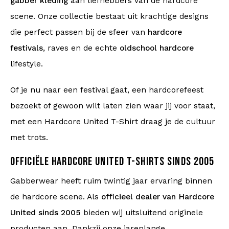
gabber kleding
aan liefhebbers van de hardcore
scene. Onze collectie bestaat uit krachtige designs
die perfect passen bij de sfeer van
hardcore
festivals
, raves en de echte
oldschool hardcore
lifestyle.
Of je nu naar een festival gaat, een hardcorefeest
bezoekt of gewoon wilt laten zien waar jij voor staat,
met een Hardcore United T-Shirt draag je de cultuur
met trots.
OFFICIËLE HARDCORE UNITED T-SHIRTS SINDS 2005
Gabberwear heeft ruim twintig jaar ervaring binnen
de hardcore scene. Als
officieel dealer van Hardcore
United sinds 2005
bieden wij uitsluitend originele
producten aan. Dankzij onze jarenlange