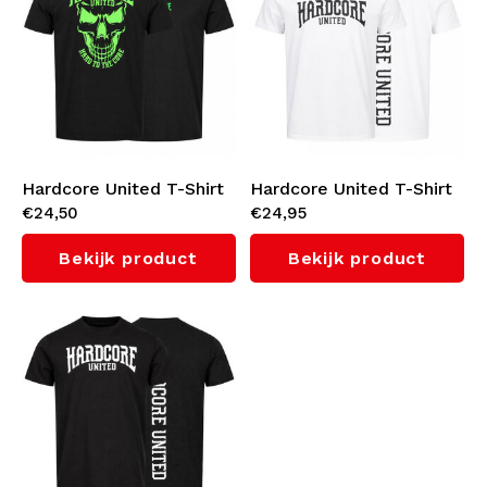
Ondergoed
Kabeltruien
Zwemkleding
Hardcore United T-Shirt
Hardcore United T-Shirt
€24,50
€24,95
'Skully' (Black)
'Classic United' (White)
Bekijk product
Bekijk product