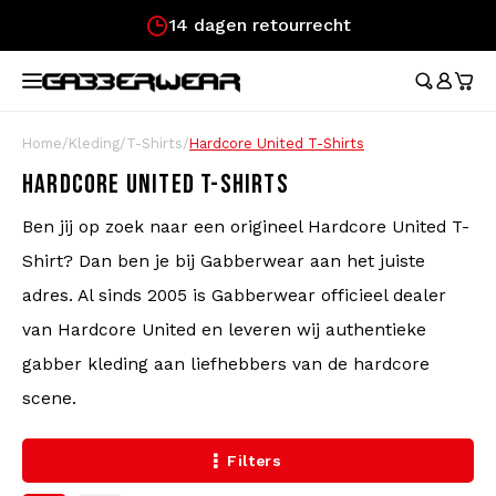
t
Snelle levering!
Hoofdmenu / merchandise
Hoofdmenu / kleding
Hoofdmenu
Hoofdmenu / 
Hoofdmenu / 
Hoofdmenu / 
Hoofdmenu / 
Hoofdmenu /
Ho
broeken / l
broeken / l
MERCHANDISE
KLEDING
TAAL
Trainingspakken
Festival Essentials
Austr
Austr
Aust
Austr
Cade
Home
/
Kleding
/
T-Shirts
/
Hardcore United T-Shirts
Aust
Austr
Nederlands
Dame
100%
HARDCORE UNITED T-SHIRTS
Heuptassen
100%
100%
100%
100%
Cade
Austr
100%
T-Shirts
Ben jij op zoek naar een origineel Hardcore United T-
Rokj
Aust
Deutsch
Vlaggen
Lons
Shirt? Dan ben je bij Gabberwear aan het juiste
Aust
Lons
Korte Broeken
English
adres. Al sinds 2005 is Gabberwear officieel dealer
Waaiers
Carlo
100%
van Hardcore United en leveren wij authentieke
Trainingsjasjes
gabber kleding aan liefhebbers van de hardcore
Polsbandjes
Hard
scene.
Broeken
Caps
Filters
Longsleeves
Stickers