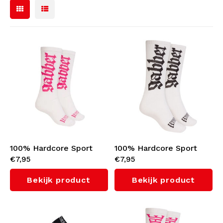
Bomberjacks
Zonnebrillen
Sweaters & Hoodies
Rugtassen
Polo's
Sieraden
Dames
Aanstekers
Jassen
Sleutelhangers
100% Hardcore Sport
100% Hardcore Sport
Legerkleding
Mutsen
€7,95
€7,95
Sokken 'Gabber'
Sokken 'Gabber' (White)
(White/Pink)
Bekijk product
Bekijk product
Riemen
Sokken