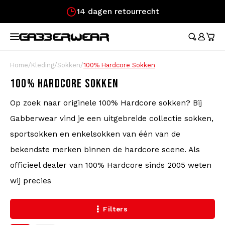
Snelle levering!
Hoofdmenu / merchandise
Hoofdmenu / kleding
Hoofdmenu
Hoofdmenu / 
Hoofdmenu / 
Hoofdmenu / 
Hoofdmenu / 
Hoofdmenu /
Ho
broeken / l
broeken / l
MERCHANDISE
KLEDING
TAAL
Trainingspakken
Festival Essentials
Austr
Austr
Aust
Austr
Cade
Home
/
Kleding
/
Sokken
/
100% Hardcore Sokken
Aust
Austr
Nederlands
Dame
100% HARDCORE SOKKEN
100%
T-Shirts
Heuptassen
100%
100%
100%
100%
Cade
Austr
100%
Op zoek naar originele 100% Hardcore sokken? Bij
Rokj
Deutsch
Korte Broeken
Vlaggen
Lons
Aust
Gabberwear vind je een uitgebreide collectie sokken,
Aust
Lons
English
sportsokken en enkelsokken van één van de
Trainingsjasjes
Waaiers
Carlo
100%
bekendste merken binnen de hardcore scene. Als
officieel dealer van 100% Hardcore sinds 2005 weten
Broeken
Polsbandjes
Hard
wij precies
Longsleeves
Caps
Filters
Voetbalshirts
Stickers