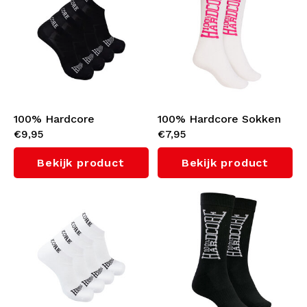
Ondergoed
Kabeltruien
Zwemkleding
100% Hardcore
100% Hardcore Sokken
€9,95
€7,95
Enkelsokken 2-Pack
(Pink)
(Black)
Bekijk product
Bekijk product