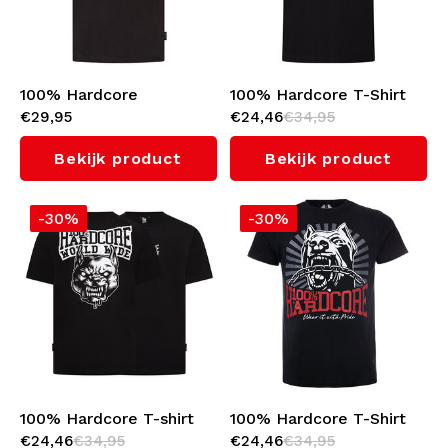
100% Hardcore
100% Hardcore T-Shirt
€29,95
€24,46
€34,95
Reliëfdruk T-shirt
'GABBER' (Black)
'Essential' (Black/Red)
Bekijk product
Bekijk product
-30%
-30%
100% Hardcore T-shirt
100% Hardcore T-Shirt
€24,46
€34,95
€24,46
€34,95
'Worldwide'
'Dog*1'