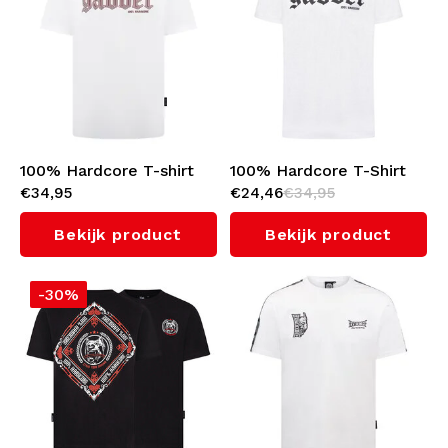
100% Hardcore T-shirt
100% Hardcore T-Shirt
€34,95
€24,46
€34,95
"GABBER"
'GABBER' (White)
Bekijk product
Bekijk product
-30%