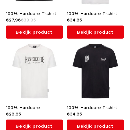
100% Hardcore T-shirt
100% Hardcore T-shirt
€27,96
€39,95
€34,95
'Bandana'
'Essential' (White)
Bekijk product
Bekijk product
100% Hardcore
100% Hardcore T-shirt
€29,95
€34,95
Reliëfdruk T-shirt
'Essential' (Black)
'Essential' (White/Black)
Bekijk product
Bekijk product