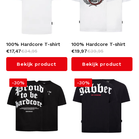
Ondergoed
Kabeltruien
Zwemkleding
100% Hardcore T-shirt
100% Hardcore T-shirt
€17,47
€34,95
€19,97
€39,95
'Apparel' (White)
'Unleashed' (White)
Bekijk product
Bekijk product
-30%
-30%