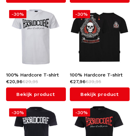
-30%
-30%
100% Hardcore T-shirt
100% Hardcore T-shirt
€20,96
€29,95
€27,96
€39,95
'The Brand' White
'Ace of Spades'
Bekijk product
Bekijk product
-30%
-30%