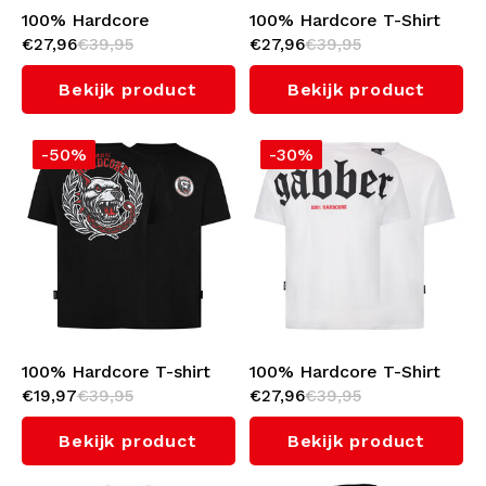
100% Hardcore
100% Hardcore T-Shirt
€27,96
€39,95
€27,96
€39,95
Oversized T-shirt 'Proud
'Gabber' Big Logo
to be Hardcore' (Black)
(Black)
Bekijk product
Bekijk product
-50%
-30%
100% Hardcore T-shirt
100% Hardcore T-Shirt
€19,97
€39,95
€27,96
€39,95
'Unleashed' (Black)
'Gabber' Big Logo
(White)
Bekijk product
Bekijk product