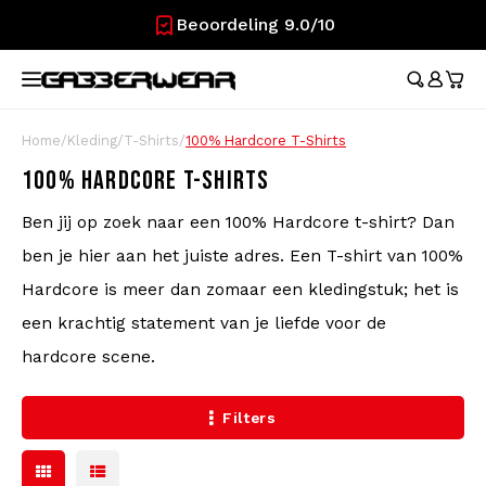
Beoordeling 9.0/10
Hoofdmenu / merchandise
Hoofdmenu / kleding
Hoofdmenu
Hoofdmenu / 
Hoofdmenu / 
Hoofdmenu / 
Hoofdmenu / 
Hoofdmenu /
Ho
broeken / l
broeken / l
MERCHANDISE
KLEDING
TAAL
Trainingspakken
Festival Essentials
Austr
Austr
Aust
Austr
Cade
Home
/
Kleding
/
T-Shirts
/
100% Hardcore T-Shirts
Aust
Austr
Nederlands
Dame
100%
100% HARDCORE T-SHIRTS
Heuptassen
100%
100%
100%
Cade
Austr
100%
T-Shirts
100%
Ben jij op zoek naar een 100% Hardcore t-shirt? Dan
Rokj
Aust
Deutsch
Vlaggen
ben je hier aan het juiste adres. Een T-shirt van 100%
Aust
Lons
Korte Broeken
English
Lons
Hardcore is meer dan zomaar een kledingstuk; het is
Waaiers
100%
een krachtig statement van je liefde voor de
Trainingsjasjes
Carlo
hardcore scene.
Polsbandjes
Broeken
Hard
Filters
Caps
Longsleeves
Stickers