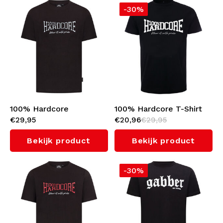
-30%
100% Hardcore
100% Hardcore T-Shirt
€29,95
€20,96
€29,95
Reliëfdruk T-shirt
'Wear It With Pride'
'Essential' (Black/White)
Bekijk product
Bekijk product
-30%